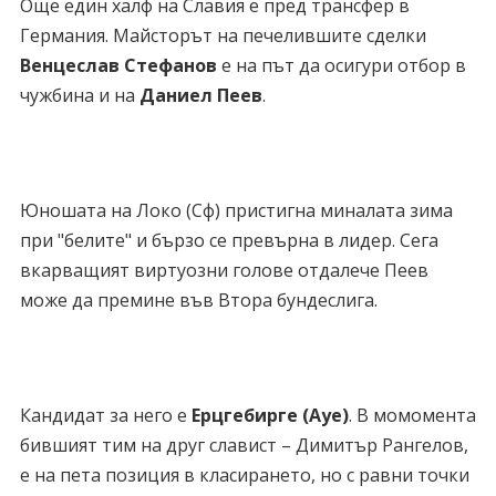
Още един халф на Славия е пред трансфер в
Германия. Майсторът на печелившите сделки
Венцеслав Стефанов
е на път да осигури отбор в
чужбина и на
Даниел Пеев
.
Юношата на Локо (Сф) пристигна миналата зима
при "белите" и бързо се превърна в лидер. Сега
вкарващият виртуозни голове отдалече Пеев
може да премине във Втора бундеслига.
Кандидат за него е
Ерцгебирге (Ауе)
. В момомента
бившият тим на друг славист – Димитър Рангелов,
е на пета позиция в класирането, но с равни точки