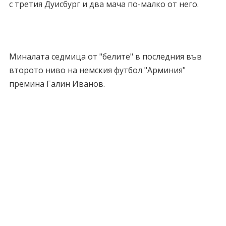
с третия Дуисбург и два мача по-малко от него.
Миналата седмица от "белите" в последния във
второто ниво на немския футбол "Арминия"
премина Галин Иванов.