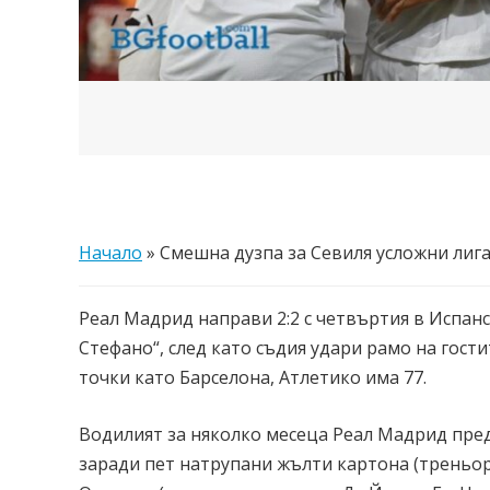
Начало
»
Смешна дузпа за Севиля усложни лига
Реал Мадрид направи 2:2 с четвъртия в Испан
Стефано“, след като съдия удари рамо на гости
точки като Барселона, Атлетико има 77.
Водилият за няколко месеца Реал Мадрид пре
заради пет натрупани жълти картона (треньорс