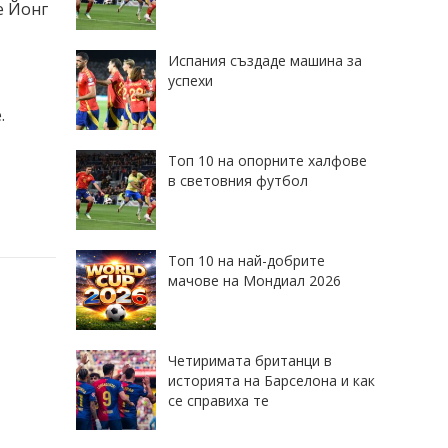
е Йонг
Испания създаде машина за
успехи
е.
Топ 10 на опорните халфове
в световния футбол
Топ 10 на най-добрите
мачове на Мондиал 2026
Четиримата британци в
историята на Барселона и как
се справиха те