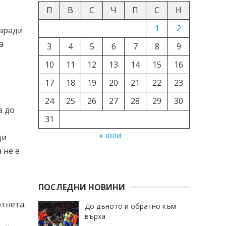
П
В
С
Ч
П
С
Н
1
2
заради
а
3
4
5
6
7
8
9
10
11
12
13
14
15
16
17
18
19
20
21
22
23
24
25
26
27
28
29
30
а до
31
« юли
ди
 не е
ПОСЛЕДНИ НОВИНИ
отнета.
До дъното и обратно към
върха