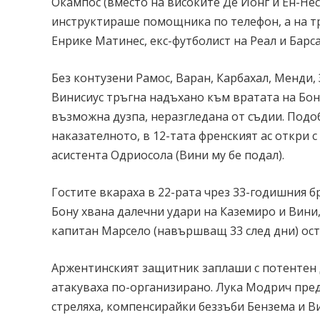
Окампос (вместо на високите Де Йонг и Ен-Не
инструктираше помощника по телефон, а на тр
Енрике Матинес, екс-футболист на Реал и Барса
Без контузени Рамос, Варан, Карбахал, Менди,
Винисиус тръгна надъхано към вратата на Бон
възможна дузпа, неразгледана от съдии. Подо
наказателното, в 12-тата френският ас откри с
асистента Одриосола (Вини му бе подал).
Гостите вкараха в 22-рата чрез 33-годишния 
Бону хвана далечни удари на Каземиро и Вини,
капитан Марсело (навършващ 33 след дни) ост
Аржентинският защитник заплаши с потентен 
атакуваха по-организирано. Лука Модрич пре
стреляха, компенсирайки беззъби Бензема и В