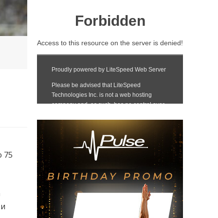
о 75
а
 и