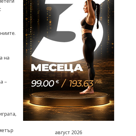
петеги
с
иниите.
в
а на
а –
играта,
 метър
август 2026