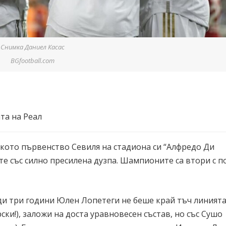
Снимка Даниел Касас
BGfootball.com
та на Реал
ското първенство Севиля на стадиона си “Алфредо Ди
те със силно пресилена дузпа. Шампионите са втори с п
ди три години Юлен Лопетеги не беше край тъч линият
ки!), заложи на доста уравновесен състав, но със Сушо