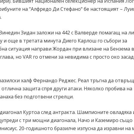
сири). Бившият национален селекционер на Испания Ло
ибуните на “Алфредо Ди Стефано“ бе настоящият – Луи
.
 Зинедин Зидан заложи на 442 с Валверде помагащ на л
у и още в третата минута Диего Карлош го събори за
бна ситуация направи Жордан при влизане на Бензема 
 глава, но VAR го отмени за невидима с просто око засад
бразилски халф Фернандо Реджес. Реал тръгна да отвръщ
 отлична защита спря други атаки. Няколко пробива на
анаха без подготвени стрелци.
диагонал Куртоа след антракта. Шампионите овладяха 
дупреди с три мощни диагонала, Начо и Каземиро също
инисиус. 20-годишното бразилче изпусна да изравни на