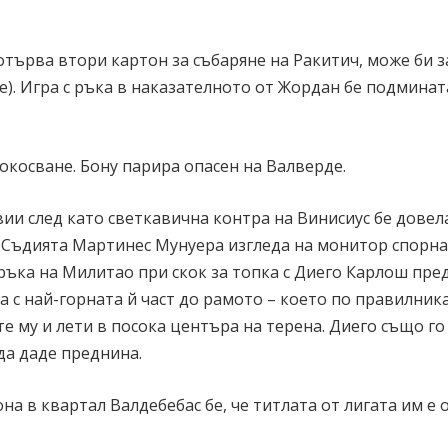
отърва втори картон за събаряне на Ракитич, може би 
). Игра с ръка в наказателното от Жордан бе подминат
окосване. Бону парира опасен на Валверде.
ии след като светкавична контра на Винисиус бе довел
. Съдията Мартинес Мунуера изгледа на монитор спорна
а ръка на Милитао при скок за топка с Диего Карлош пре
с най-горната й част до рамото – което по правилника
те му и лети в посока центъра на терена. Диего също го
да даде преднина.
 в квартал Валдебебас бе, че титлата от лигата им е 