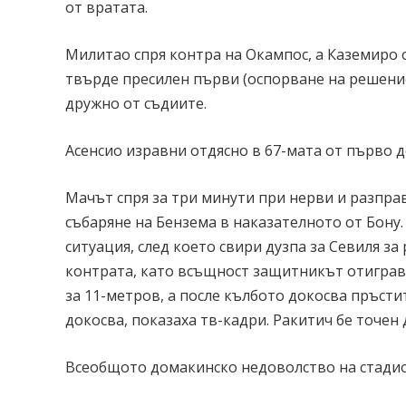
от вратата.
Милитао спря контра на Окампос, а Каземиро 
твърде пресилен първи (оспорване на решение
дружно от съдиите.
Асенсио изравни отдясно в 67-мата от първо д
Мачът спря за три минути при нерви и разправ
събаряне на Бензема в наказателното от Бону
ситуация, след което свири дузпа за Севиля з
контрата, като всъщност защитникът отиграва 
за 11-метров, а после кълбото докосва пръсти
докосва, показаха тв-кадри. Ракитич бе точен 
Всеобщото домакинско недоволство на стадиона