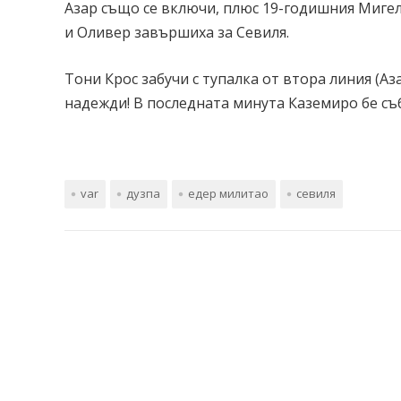
Азар също се включи, плюс 19-годишния Мигел 
и Оливер завършиха за Севиля.
Тони Крос забучи с тупалка от втора линия (А
надежди! В последната минута Каземиро бе съ
var
дузпа
едер милитао
севиля