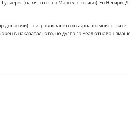
Гутиерес (на мястото на Марсело отляво). Ен Несири, Д
зар донасочи) за изравняването и върна шампионските
борен в наказаталното, но дузпа за Реал отново нямаш