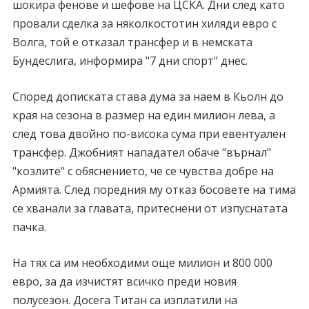
шокира фенове и шефове на ЦСКА. Дни след като
провали сделка за няколкостотин хиляди евро с
Волга, той е отказал трансфер и в немската
Бундеслига, информира "7 дни спорт" днес.
Според дописката става дума за наем в Кьолн до
края на сезона в размер на един милион лева, а
след това двойно по-висока сума при евентуален
трансфер. Джобният нападател обаче "върнал"
"козлите" с обяснението, че се чувства добре на
Армията. След поредния му отказ босовете на тима
се хванали за главата, притеснени от изпуснатата
пачка.
На тях са им необходими още милион и 800 000
евро, за да изчистят всичко преди новия
полусезон. Досега Титан са изплатили на