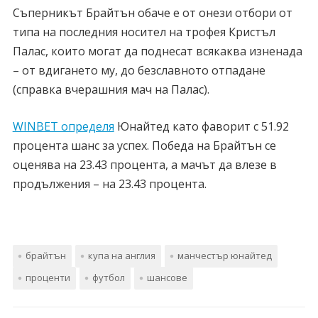
Съперникът Брайтън обаче е от онези отбори от
типа на последния носител на трофея Кристъл
Палас, които могат да поднесат всякаква изненада
– от вдигането му, до безславното отпадане
(справка вчерашния мач на Палас).
WINBET определя
Юнайтед като фаворит с 51.92
процента шанс за успех. Победа на Брайтън се
оценява на 23.43 процента, а мачът да влезе в
продължения – на 23.43 процента.
брайтън
купа на англия
манчестър юнайтед
проценти
футбол
шансове