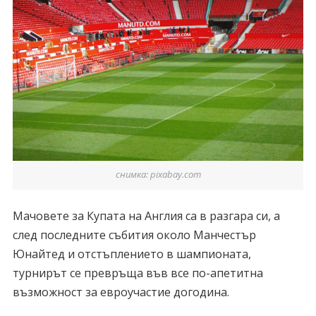
снимка: pixabay.com
Мачовете за Купата на Англия са в разгара си, а
след последните събития около Манчестър
Юнайтед и отстъплението в шампионата,
турнирът се превръща във все по-апетитна
възможност за евроучастие догодина.