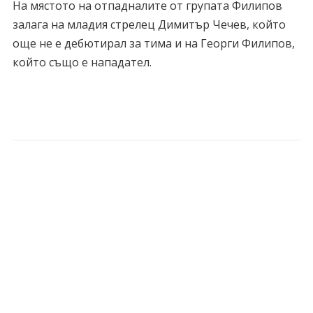
На мястото на отпадналите от групата Филипов
залага на младия стрелец Димитър Чечев, който
още не е дебютирал за тима и на Георги Филипов,
който също е нападател.