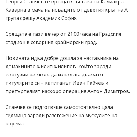
Георги Станчев се връща в състава на Калиакра
Каварна в мача на новаците от деветия кръг на А
група срещу Академик София.
Срещата е тази вечер от 21:00 часа на Градския
стадион в северния крайморски град.
Новината идва добре дошла за наставника на
домакините Филип Филипов, който заради
контузии не може да използва двама от
титулярите си – капитанът Иван Райчев и
претърпелият наскоро операция Антон Димитров.
Станчев се подготвяше самостоятелно цяла
седмица заради разстежение на мускулите на
корема.