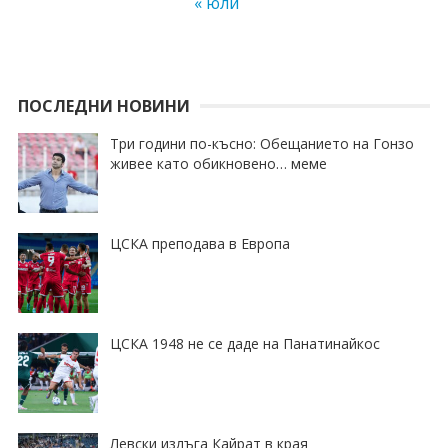
« юли
ПОСЛЕДНИ НОВИНИ
Три години по-късно: Обещанието на Гонзо
живее като обикновено… меме
ЦСКА преподава в Европа
ЦСКА 1948 не се даде на Панатинайкос
Левски излъга Кайрат в края