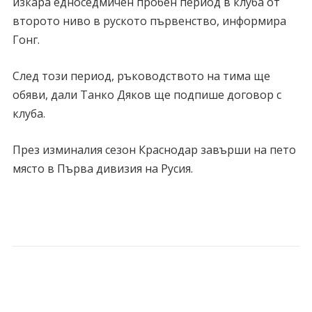
изкара едноседмичен пробен период в клуба от
второто ниво в руското първенство, информира
Гонг.
След този период, ръководството на тима ще
обяви, дали Танко Дяков ще подпише договор с
клуба.
През изминалия сезон Краснодар завърши на пето
място в Първа дивизия на Русия.