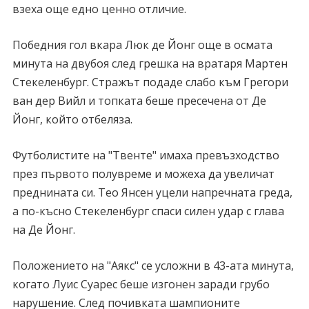
взеха още едно ценно отличие.
Победния гол вкара Люк де Йонг още в осмата
минута на двубоя след грешка на вратаря Мартен
Стекеленбург. Стражът подаде слабо към Грегори
ван дер Вийл и топката беше пресечена от Де
Йонг, който отбеляза.
Футболистите на "Твенте" имаха превъзходство
през първото полувреме и можеха да увеличат
преднината си. Тео Янсен уцели напречната греда,
а по-късно Стекеленбург спаси силен удар с глава
на Де Йонг.
Положението на "Аякс" се усложни в 43-ата минута,
когато Луис Суарес беше изгонен заради грубо
нарушение. След почивката шампионите