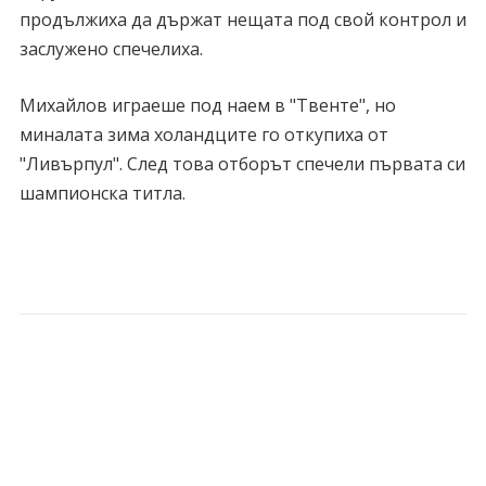
продължиха да държат нещата под свой контрол и
заслужено спечелиха.
Михайлов играеше под наем в "Твенте", но
миналата зима холандците го откупиха от
"Ливърпул". След това отборът спечели първата си
шампионска титла.