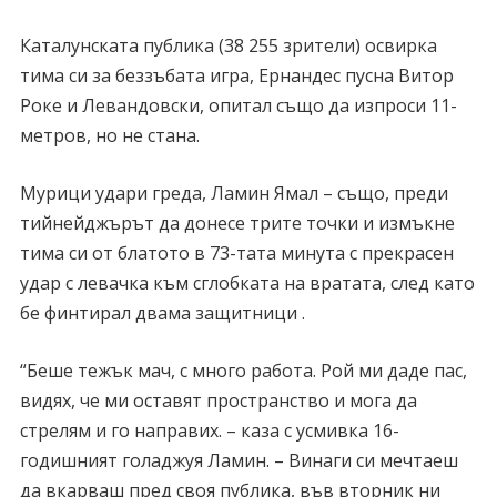
Каталунската публика (38 255 зрители) освирка
тима си за беззъбата игра, Ернандес пусна Витор
Роке и Левандовски, опитал също да изпроси 11-
метров, но не стана.
Мурици удари греда, Ламин Ямал – също, преди
тийнейджърът да донесе трите точки и измъкне
тима си от блатото в 73-тата минута с прекрасен
удар с левачка към сглобката на вратата, след като
бе финтирал двама защитници .
“Беше тежък мач, с много работа. Рой ми даде пас,
видях, че ми оставят пространство и мога да
стрелям и го направих. – каза с усмивка 16-
годишният голаджуя Ламин. – Винаги си мечтаеш
да вкарваш пред своя публика, във вторник ни