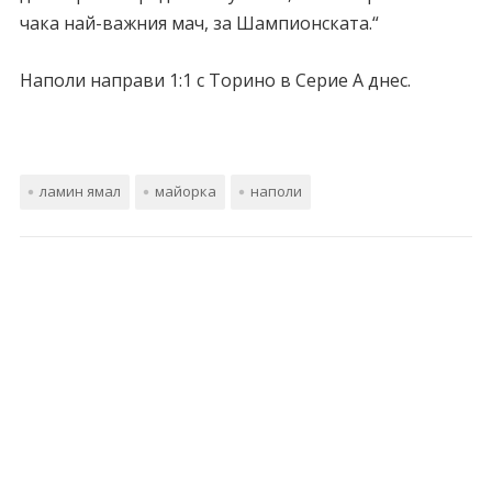
чака най-важния мач, за Шампионската.“
Наполи направи 1:1 с Торино в Серие А днес.
ламин ямал
майорка
наполи