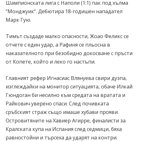
Шампионската лига с Наполи (1:1) пак под хълма
“Монджуик“. Дебютира 18-годишен нападател
Марк Гую.
Тимът създаде малко опасности, Жоао Феликс се
отчете с един удар, а Рафиня се пльосна в
наказателното при безобидно докосване с пръсти
от Копете, който и леко го настъпи.
Главният рефер Игнасиас Влянуева свири дузпа,
изглеждайки на монитор ситуацията, обаче Илкай
Гюндоган би несилно към средата на вратата и
Райкович уверено спаси. След почивката
сръбският страж също имаше хубави прояви.
Островитяните на Хавиер Агирре, финалисти за
Кралската купа на Испания след седмици, бяха
равностойни и търсеха да ударят на контри.