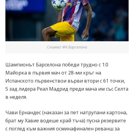
Снимка: ФК Барселона
Шампионът Барселона победи трудно с 1:0
Майорка в първия мач от 28-ми кръг на
Испанското първенствои върви втори с 61 точки,
5 зад лидера Реал Мадрид преди мача им със Селта
в неделя.
Чави Ернандес (наказан за пет натрупани картона,
брат му Хавие водеше край тъча) пусна резервите
с поглед към важния осминафинален реванш за