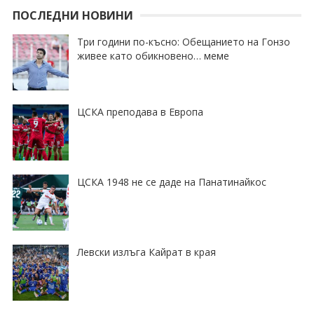
ПОСЛЕДНИ НОВИНИ
Три години по-късно: Обещанието на Гонзо
живее като обикновено… меме
ЦСКА преподава в Европа
ЦСКА 1948 не се даде на Панатинайкос
Левски излъга Кайрат в края