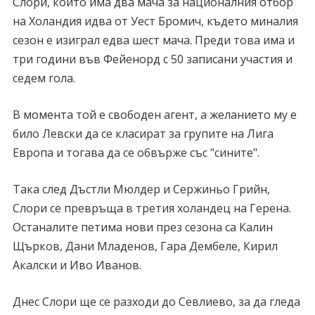
Слори, който има два мача за националния отбор
на Холандия идва от Уест Бромич, където миналия
сезон е изиграл едва шест мача. Преди това има и
три години във Фейенорд с 50 записани участия и
седем гола.
В момента той е свободен агент, а желанието му е
било Левски да се класират за групите на Лига
Европа и тогава да се обвърже със "сините".
Така след Дъстли Мюлдер и Сержиньо Грийн,
Слори се превръща в третия холандец на Герена.
Останалите петима нови през сезона са Калин
Щърков, Дани Младенов, Гара Дембеле, Кирил
Акалски и Иво Иванов.
Днес Слори ще се разходи до Севлиево, за да гледа