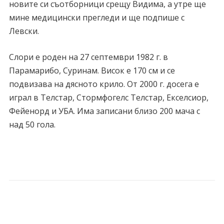
новите си съотборници срещу Видима, а утре ще
мине медицински прегледи и ще подпише с
Левски.
Слори е роден на 27 септември 1982 г. в
Парамарибо, Суринам. Висок е 170 см и се
подвизава на дясното крило. От 2000 г. досега е
играл в Телстар, Стормфогелс Телстар, Екселсиор,
Фейенорд и УБА. Има записани близо 200 мача с
над 50 гола.