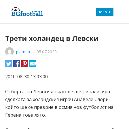
MENU
Трети холандец в Левски
plamen
—
05.07.2020
2010-08-30 13:03:00
Отборът на Левски до часове ще финализира
сделката за холандския играч Андвеле Слори,
който ще се преврне в осмия нов футболист на
Герена това лято.