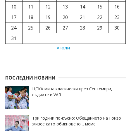
10
11
12
13
14
15
16
17
18
19
20
21
22
23
24
25
26
27
28
29
30
31
« юли
ПОСЛЕДНИ НОВИНИ
ЦСКА мина класически през Септември,
съдиите и VAR
Три години по-късно: Обещанието на Гонзо
живее като обикновено… меме