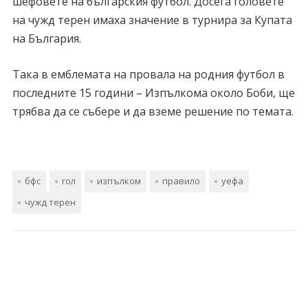
шефовете на българския футбол. Досега головете
на чужд терен имаха значение в турнира за Купата
на България.
Така в емблемата на провала на родния футбол в
последните 15 години – Изпълкома около Боби, ще
трябва да се събере и да вземе решение по темата.
бфс
гол
изпълком
правило
уефа
чужд терен