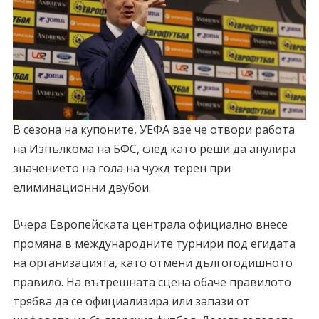
В сезона на купоните, УЕФА взе че отвори работа
на Изпълкома на БФС, след като реши да анулира
значението на гола на чужд терен при
елиминационни двубои.
Вчера Европейската централа официално внесе
промяна в международните турнири под егидата
на организацията, като отмени дългогодишното
правило. На вътрешната сцена обаче правилото
трябва да се официализира или запази от