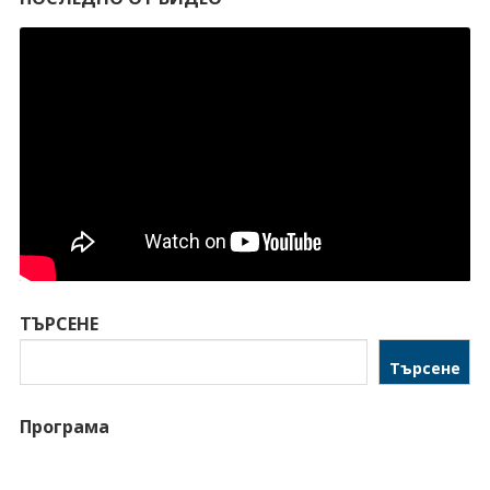
ТЪРСЕНЕ
Търсене
Програма