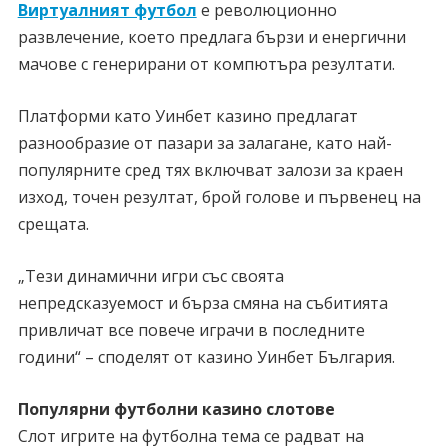
Виртуалният футбол
е революционно
развлечение, което предлага бързи и енергични
мачове с генерирани от компютъра резултати.
Платформи като Уинбет казино предлагат
разнообразие от пазари за залагане, като най-
популярните сред тях включват залози за краен
изход, точен резултат, брой голове и първенец на
срещата.
„Тези динамични игри със своята
непредсказуемост и бърза смяна на събитията
привличат все повече играчи в последните
години“ – споделят от казино Уинбет България.
Популярни футболни казино слотове
Слот игрите на футболна тема се радват на