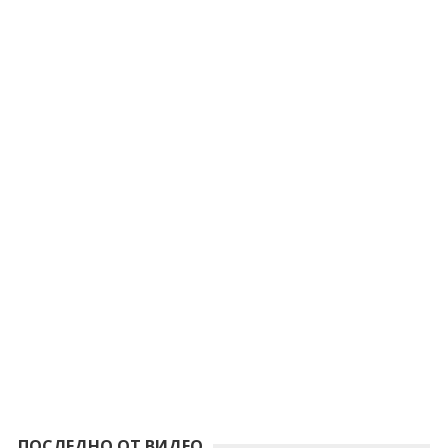
ПОСЛЕДНО ОТ ВИДЕО