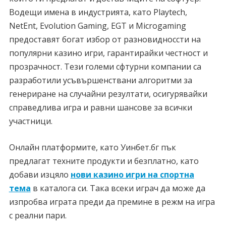
Водещи имена в индустрията, като Playtech,
NetEnt, Evolution Gaming, EGT и Мicrogaming
предоставят богат избор от разновидноссти на
популярни казино игри, гарантирайки честност и
прозрачност. Тези големи сфтурни компании са
разработили усъвършенствани алгоритми за
генериране на случайни резултати, осигурявайки
справедлива игра и равни шансове за всички
участници.
Онлайн платформите, като Уинбет.бг пък
предлагат техните продукти и безплатно, като
добави изцяло
нови казино игри на спортна
тема
в каталога си. Така всеки играч да може да
изпробва играта преди да премине в режм на игра
с реални пари.