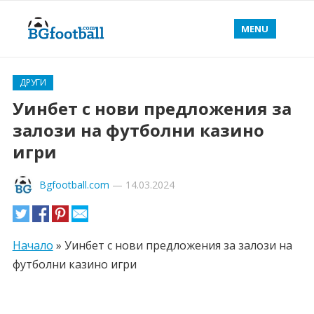
MENU
ДРУГИ
Уинбет с нови предложения за
залози на футболни казино
игри
Bgfootball.com
—
14.03.2024
Начало
»
Уинбет с нови предложения за залози на
футболни казино игри