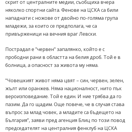
скрит от централните медии, съобщиха вчера
няколко спортни сайта. Фенове на ЦСКА са били
нападнати с ножове от двойно по-голяма група
младежи, за които се предполага, че са
привърженици на вечния враг Левски.
Пострадал е "червен" запалянко, който е с
прободни рани в областта на белия дроб. Той е в
болница, а опасност за живота му няма.
"Човешкият живот няма цвят – син, червен, зелен,
жълт или оранжев. Няма националност, нито пък
вероизповедание. Той е един. И ние трябва да го
пазим. Да го щадим. Още повече, че в случая става
въпрос за млад човек, а младите са бъдещето на
България”, заяви пред агенция Блиц по този повод
председателят на централния фенклуб на ЦСКА