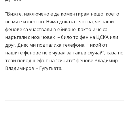
"Вижте, изключено е да коментирам нещо, което
не ми е известно. Няма доказателства, че наши
фенове са участвали в сбиване. Както и че са
наръгали с нож човек – било то фен на ЦСКА или
друг. Днес ми подпалиха телефона. Никой от
нашите фенове не е чувал за такъв случай", каза по
този повод шефът на "сините" фенове Владимир
Владимиров – Гугутката.