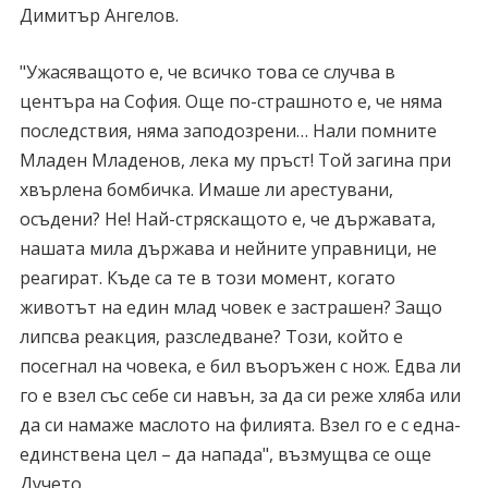
Димитър Ангелов.
"Ужасяващото е, че всичко това се случва в
центъра на София. Още по-страшното е, че няма
последствия, няма заподозрени… Нали помните
Младен Младенов, лека му пръст! Той загина при
хвърлена бомбичка. Имаше ли арестувани,
осъдени? Не! Най-стряскащото е, че държавата,
нашата мила държава и нейните управници, не
реагират. Къде са те в този момент, когато
животът на един млад човек е застрашен? Защо
липсва реакция, разследване? Този, който е
посегнал на човека, е бил въоръжен с нож. Едва ли
го е взел със себе си навън, за да си реже хляба или
да си намаже маслото на филията. Взел го е с една-
единствена цел – да напада", възмущва се още
Дучето.