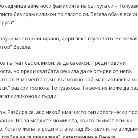
о седмица вече носи фамилията на съпруга си – Топузак
иста без грам силикон по тялото си. Весела обаче все о
руга".
звучи много клиширано, дори леко глуповато. Не желая
тор" Весела.
се тъпчат със силикон, за да са секси. Преди години
ста, но преди сватбата решила да се отърве от него.
махнах. В момента съм с възможно най-малкия бюст и м
еси,” разкри госпожа Топузакова. Тя вече не може да ра
агат силиконови гърди.
он. Разбира се, ако някой има чисто физиологически пр
рации. Но за младите момичета, които си имат всички
о. Когато жената роди и стане над 35 години, не вижда
трябва да се прекалява”, категорична е Весела.