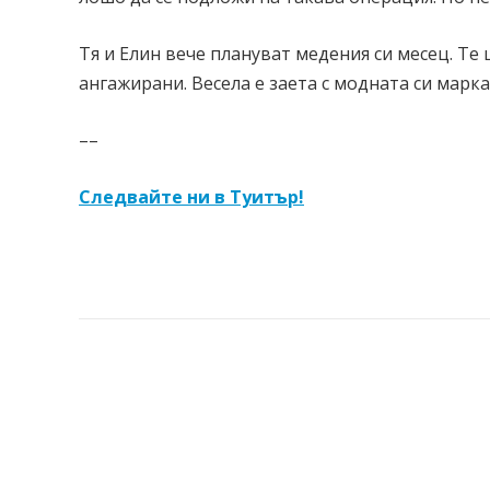
Тя и Елин вече плануват медения си месец. Те 
ангажирани. Весела е заета с модната си марка
––
Следвайте ни в Туитър!