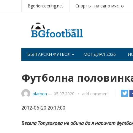
Bgorienteering.net
Спортът на едно място
БЪЛГАРСКИ ФУТБОЛ
МОНДИАЛ 2026
И
Футболна половинка
plamen
—
05.07.2020
add comment
2012-06-20 20:17:00
Весела Топузакова не обича да я наричат футбо