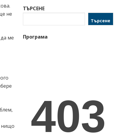
ова.
ТЪРСЕНЕ
ще не
Търсене
Програма
 да ме
ного
збере
облем,
м нищо