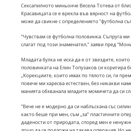
Сексапилното миньонче Весела Тотева от близ
Красавицата се е врекла във вярност на футбол
може да свикне с определението "футболна съп
"Чувствам се футболна половинка. Съпруга ми 
слагат под този знаменател,” заяви пред "Мони
Младата булка не иска да е от звездите, които 
половинката на Елин Топузаков си коригира бю
„Корекциите, които имах по тялото си, ги пре
повече ми харесва естествен, без никакви нам
манията обхванала младите момичета да си сл
"Вече не е модерно да си наблъскана със силик
както беше при мен, съм „за” пластичните опе
дадености от природата, според мен е ненужн
лошо да се подложи на такава операция. Но не 