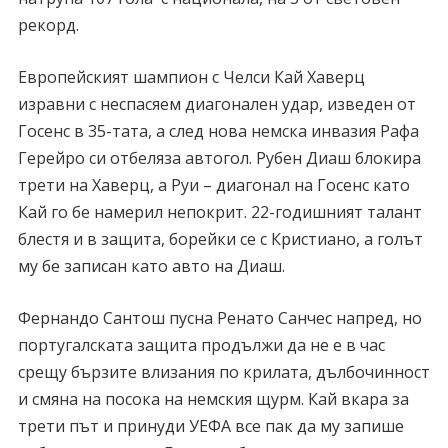
рекорд.
Европейският шампион с Челси Кай Хаверц
изравни с неспасяем диагонален удар, изведен от
Госенс в 35-тата, а след нова немска инвазия Рафа
Герейро си отбеляза автогол. Рубен Диаш блокира
трети на Хаверц, а Руи – диагонал на Госенс като
Кай го бе намерил непокрит. 22-годишният талант
блестя и в защита, борейки се с Кристиано, а голът
му бе записан като авто на Диаш.
Фернандо Сантош пусна Ренато Санчес напред, но
португалската защита продължи да не е в час
срещу бързите влизания по крилата, дълбочинност
и смяна на посока на немския щурм. Кай вкара за
трети път и принуди УЕФА все пак да му запише