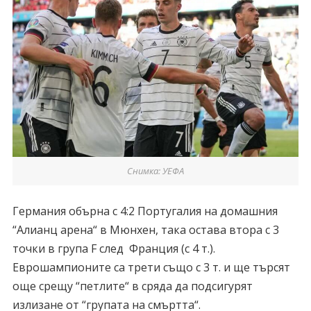
Снимка: УЕФА
Германия обърна с 4:2 Португалия на домашния
“Алианц арена“ в Мюнхен, така остава втора с 3
точки в група F след Франция (с 4 т.).
Еврошампионите са трети също с 3 т. и ще търсят
още срещу “петлите“ в сряда да подсигурят
излизане от “групата на смъртта“.