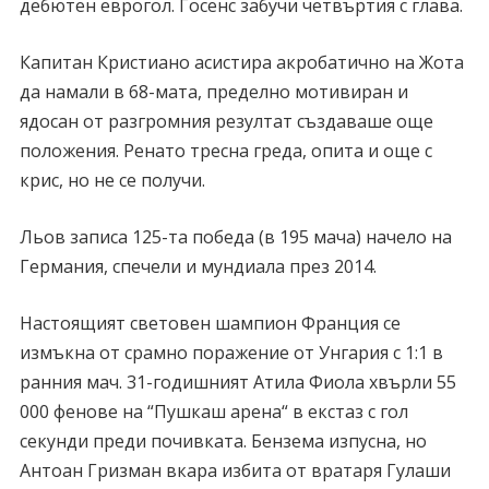
дебютен еврогол. Госенс забучи четвъртия с глава.
Капитан Кристиано асистира акробатично на Жота
да намали в 68-мата, пределно мотивиран и
ядосан от разгромния резултат създаваше още
положения. Ренато тресна греда, опита и още с
крис, но не се получи.
Льов записа 125-та победа (в 195 мача) начело на
Германия, спечели и мундиала през 2014.
Настоящият световен шампион Франция се
измъкна от срамно поражение от Унгария с 1:1 в
ранния мач. 31-годишният Атила Фиола хвърли 55
000 фенове на “Пушкаш арена“ в екстаз с гол
секунди преди почивката. Бензема изпусна, но
Антоан Гризман вкара избита от вратаря Гулаши