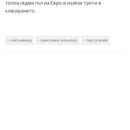
топка седми гол на Евро и излезе трети в
класирането.
кай хаверц
кристиано роналдо
португалия