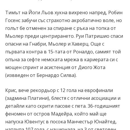
Тимът на Йоги Льов хукна вихрено напред, Робин
Госенс забучи със страхотно акробатично воле, но
голът бе отменен за спиране с ръка на топка от
Мьолер преди центрирането. Руи Патришио спаси
опасни на Гнабри, Мьолер и Хаверц. Още с
първата контра в 15-тата от Роналдо, самият той
опъна за сефте немската мрежа в кариерата си с
мощен спринт и асистенция от Диого Жота
(извведен от Бернардо Силва).
Крис, вече рекордьор с 12 гола на еврофинали
(задмина Платини), блестя с отлични асоциации и
детайли като скрити пасове с пета. 36-годишният
феномен от остров Мадейра, който май ще
напуска Ювентус в посока Манчестър Юнайтед,
натрупа 107 гола с национала, на 3 от световен