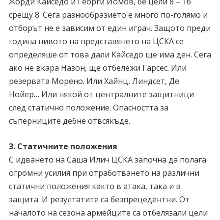
Жорди Кайседо и Георги Йомов, бе цели 8 – 16
срещу 8. Сега разнообразието е много по-голямо и
отборът не е зависим от един играч. Защото преди
година нивото на представянето на ЦСКА се
определяше от това дали Кайседо ще има ден. Сега
ако не вкара Назон, ще отбележи Гарсес. Или
резервата Морено. Или Хайнц, Линдсет, Де
Нойер… Или някой от централните защитници
след статично положение. Опасността за
съперниците дебне отвсякъде.
3. Статичните положения
С идването на Саша Илич ЦСКА започна да полага
огромни усилия при отработването на различни
статични положения както в атака, така и в
защита. И резултатите са безпрецедентни. От
началото на сезона армейците са отбелязали цели