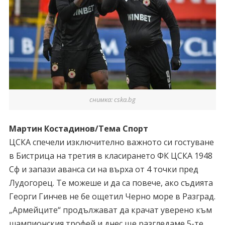
снимка: cska.bg
Мартин Костадинов/Тема Спорт
ЦСКА спечели изключително важното си гостуване
в Бистрица на третия в класирането ФК ЦСКА 1948
Сф и запази аванса си на върха от 4 точки пред
Лудогорец. Те можеше и да са повече, ако съдията
Георги Гинчев не бе ощетил Черно море в Разград.
„Армейците“ продължават да крачат уверено към
шампионския трофей и днес ще разгледаме 5-те