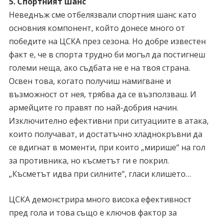
5. Спортният шанс
Неведнъж сме отбелязвали спортния шанс като
основния компонент, който донесе много от
победите на ЦСКА през сезона. Но добре известен
факт е, че в спорта трудно би могъл да постигнеш
големи неща, ако съдбата не е на твоя страна.
Освен това, когато получиш намигване и
възможност от нея, трябва да се възползваш. И
армейците го правят по най-добрия начин.
Изключително ефективни при ситуациите в атака,
които получават, и достатъчно хладнокръвни да
се вдигнат в моменти, при които „мирише“ на гол
за противника, но късметът ги е покрил.
„Късметът идва при силните“, гласи клишето…
ЦСКА демонстрира много висока ефективност
пред гола и това също е ключов фактор за