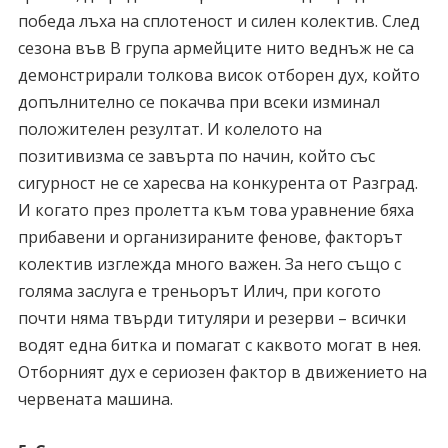
победа лъха на сплотеност и силен колектив. След
сезона във В група армейците нито веднъж не са
демонстрирали толкова висок отборен дух, който
допълнително се покачва при всеки изминал
положителен резултат. И колелото на
позитивизма се завърта по начин, който със
сигурност не се харесва на конкурента от Разград.
И когато през пролетта към това уравнение бяха
прибавени и организираните фенове, факторът
колектив изглежда много важен. За него също с
голяма заслуга е треньорът Илич, при когото
почти няма твърди титуляри и резерви – всички
водят една битка и помагат с каквото могат в нея.
Отборният дух е сериозен фактор в движението на
червената машина.