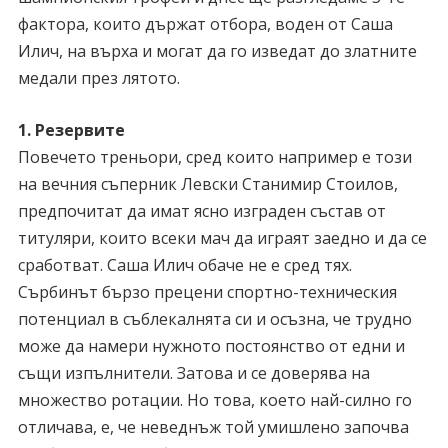
фактора, които държат отбора, воден от Саша
Илич, на върха и могат да го изведат до златните
медали през лятото.
1. Резервите
Повечето треньори, сред които например е този
на вечния съперник Левски Станимир Стоилов,
предпочитат да имат ясно изграден състав от
титуляри, които всеки мач да играят заедно и да се
сработват. Саша Илич обаче не е сред тях.
Сърбинът бързо прецени спортно-техническия
потенциал в съблекалнята си и осъзна, че трудно
може да намери нужното постоянство от едни и
същи изпълнители. Затова и се доверява на
множество ротации. Но това, което най-силно го
отличава, е, че неведнъж той умишлено започва