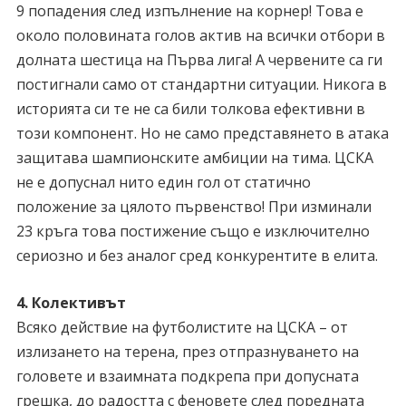
9 попадения след изпълнение на корнер! Това е
около половината голов актив на всички отбори в
долната шестица на Първа лига! А червените са ги
постигнали само от стандартни ситуации. Никога в
историята си те не са били толкова ефективни в
този компонент. Но не само представянето в атака
защитава шампионските амбиции на тима. ЦСКА
не е допуснал нито един гол от статично
положение за цялото първенство! При изминали
23 кръга това постижение също е изключително
сериозно и без аналог сред конкурентите в елита.
4. Колективът
Всяко действие на футболистите на ЦСКА – от
излизането на терена, през отпразнуването на
головете и взаимната подкрепа при допусната
грешка, до радостта с феновете след поредната