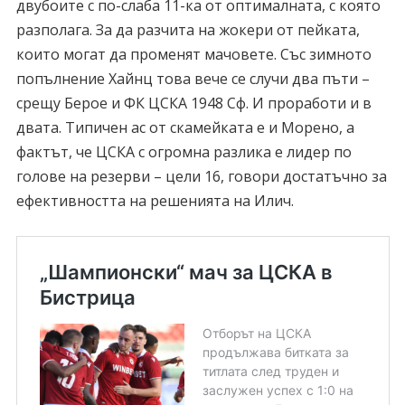
двубоите с по-слаба 11-ка от оптималната, с която
разполага. За да разчита на жокери от пейката,
които могат да променят мачовете. Със зимното
попълнение Хайнц това вече се случи два пъти –
срещу Берое и ФК ЦСКА 1948 Сф. И проработи и в
двата. Типичен ас от скамейката е и Морено, а
фактът, че ЦСКА с огромна разлика е лидер по
голове на резерви – цели 16, говори достатъчно за
ефективността на решенията на Илич.