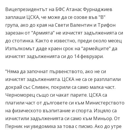
Вицепрезидентът на БФС Атанас Фурнаджиев
заплаши ЦСКА, че може да се озове във "В"
група, ако до края на Свети Валентин и Трифон
зарезан от "Армията" не изчистят задълженията си
до стотинка. Както е известно, преди около месец
Изпълкомът даде краен срок на "армейците" да
изчистят задълженията си до 14 февруари.
"Няма да започнат първенството, ако не си
изчистят задълженията. ЦСКА не са се разплатили
докрай със Сливен, покрили са само малка част.
Черноморец също си чакат парите. ЦСКА са
платили част от дълговете си към Министерството
на физическото възпитание и спорта. Изцяло са
изчистили задълженията си само към Миньор. От
Перник ни уведомиха за това с писмо. Ако до утре