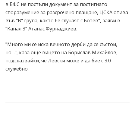
в БФС не постъпи документ за постигнато
споразумение за разсрочено плащане, ЦСКА отива
във "В" група, както бе случаят с Ботев", заяви в
"Канал 3" Атанас Фурнаджиев.
"Много ми се иска вечното дерби да се състои,
но…", каза още вицето на Борислав Михайлов,
подсказвайки, че Левски може и да бие с 3:0
служебно.