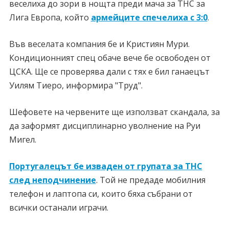
веселиха до зори в нощта преди мача за ТНС за
Лига Европа, който
армейците спечелиха с 3:0
.
Във веселата компания бе и Кристиян Мури.
Кондиционният спец обаче вече бе освободен от
ЦСКА. Ще се проверява дали с тях е бил ганаецът
Уилям Тиеро, информира "Труд".
Шефовете на червените ще използват скандала, за
да заформят дисциплинарно уволнение на Руи
Мигел.
Португалецът бе изваден от групата за ТНС
след неподчинение
. Той не предаде мобилния
телефон и лаптопа си, които бяха събрани от
всички останали играчи.