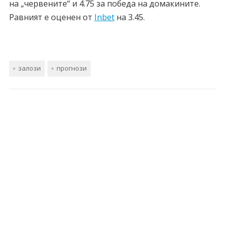
на „червените“ и 4.75 за победа на домакините.
Равният е оценен от
Inbet
на 3.45.
залози
прогнози