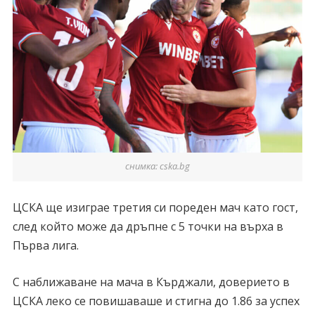
снимка: cska.bg
ЦСКА ще изиграе третия си пореден мач като гост,
след който може да дръпне с 5 точки на върха в
Първа лига.
С наближаване на мача в Кърджали, доверието в
ЦСКА леко се повишаваше и стигна до 1.86 за успех