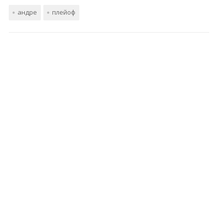
андре
плейоф