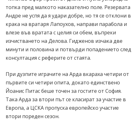
топка пред малкото наказателно поле. Резервата
Андре не успя да я удари добре, но тя се отклони в
крака на вратаря Лапоухов, направи парабола и
влезе във вратата с целия си обем, въпреки
изчистването на Делова. Гидженов изчака две
минути и половина и потвърди попадението след
консултация с реферите от стаята.
При дузпите играчите на Арда вкараха четири от
първите си четири опита, докато единствено
Йоанис Питас беше точен за гостите от София.
Така Арда за втори път се класират за участие в
Европа, а ЦСКА пропуска европейско участие
втори пореден сезон.