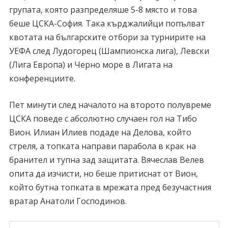
групата, която разпределяше 5-8 място и това
беше ЦСКА-София. Така кърджалийци попълват
квотата на българските отбори за турнирите на
УЕФА след Лудогорец (Шампионска лига), Левски
(Лига Европа) и Черно море в Лигата на
конференциите.
Пет минути след началото на второто полувреме
ЦСКА поведе с абсолютно случаен гол на Тибо
Вион. Илиан Илиев подаде на Делова, който
стреля, а топката направи парабола в крак на
бранител и тупна зад защитата. Вячеслав Велев
опита да изчисти, но беше притиснат от Вион,
който бутна топката в мрежата пред безучастния
вратар Анатоли Господинов.