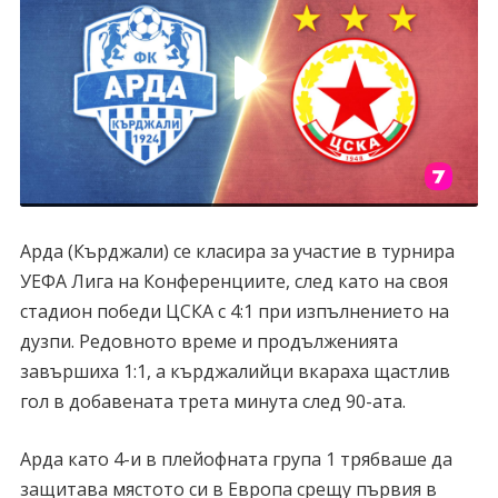
Арда (Кърджали) се класира за участие в турнира
УЕФА Лига на Конференциите, след като на своя
стадион победи ЦСКА с 4:1 при изпълнението на
дузпи. Редовното време и продълженията
завършиха 1:1, а кърджалийци вкараха щастлив
гол в добавената трета минута след 90-ата.
Арда като 4-и в плейофната група 1 трябваше да
защитава мястото си в Европа срещу първия в