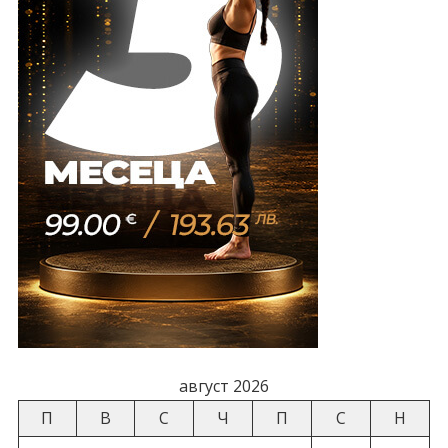
август 2026
П
В
С
Ч
П
С
Н