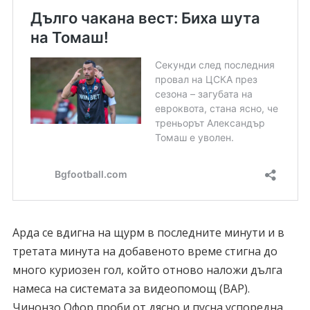
Арда се вдигна на щурм в последните минути и в
третата минута на добавеното време стигна до
много куриозен гол, който отново наложи дълга
намеса на системата за видеопомощ (ВАР).
Чинонзо Офор проби от дясно и пусна успоредна