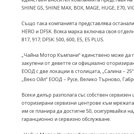
SHINE GS, SHINE MAX, BOX, MAGE, HUGE, Е70, VIGO
Също така компанията представлява останал
HERO и DFSK. Всяка марка включва своя отделна 
817, 917; DFSK: 500, 600, E5, E5 PLUS.
„Чайна Мотор Къмпани“ единствено може да г
закупени от деветте си официално оторизиран
ЕООД с две локации в столицата, „Салина – 25“
„Веко Ойл“ ЕООД – Русе, Велико Търново, Габр
Всеки дилър разполага със собствен сервизен 
оторизирани сервизни центрове към мрежата си
им се планира да достигне 50, осигурявайки 
гаранционно и сервизно обслужване.