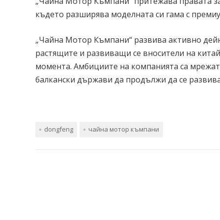
„Чайна Мотор Къмпани“ притежава правата за
където разширява моделната си гама с преми
„Чайна Мотор Къмпани“ развива активно дейно
растящите и развиващи се вносители на китай
момента. Амбициите на компанията са мрежата
балкански държави да продължи да се развив
dongfeng
чайна мотор къмпани