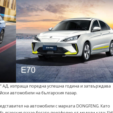
“ АД, изпраща поредна успешна година и затвърждава
йски автомобили на българския пазар.
едставител на автомобили с марката DONGFENG. Като
българския пазар богато портфолио от модели като: SH