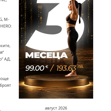
G, M-
-HERO:
ките,
я“
о“ АД,
и още
 броят
август 2026