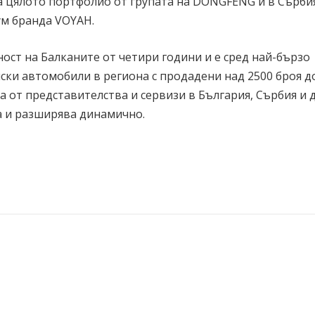
 цялото портфолио от групата на DONGFENG и в Сърби
ум бранда VOYAH.
ст на Балканите от четири години и е сред най-бързо
ски автомобили в региона с продадени над 2500 броя д
 от представителства и сервизи в България, Сърбия и 
а и разширява динамично.