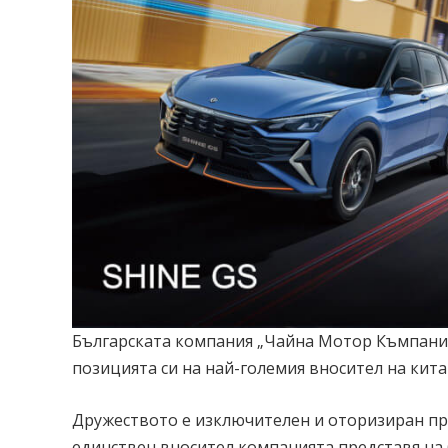
Българската компания „Чайна Мотор Къмпани
позицията си на най-големия вносител на кита
Дружеството е изключителен и оторизиран пр
единствен вносител компанията представя на 