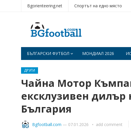
Bgorienteering.net
Спортът на едно място
БЪЛГАРСКИ ФУТБОЛ
МОНДИАЛ 2026
И
ДРУГИ
Чайна Мотор Къмпан
ексклузивен дилър 
България
Bgfootball.com
—
07.01.2026
add comment