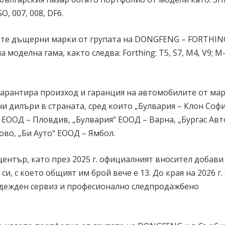
, 007, 008, DF6.
ите дъщерни марки от групата на DONGFENG – FORTHIN
моделна гама, както следва: Forthing: Т5, S7, M4, V9; M
арантира произход и гаранция на автомобилите от мар
и дилъри в страната, сред които „Булвария – Клон Софи
 ЕООД – Пловдив, „Булвария“ ЕООД – Варна, „Бургас Авт
ово, „Би Ауто“ ЕООД – Ямбол.
център, като през 2025 г. официалният вносител добав
, с което общият им брой вече е 13. До края на 2026 г.
надежден сервиз и професионално следпродажбено