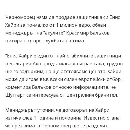
Черноморец няма да продаде защитника си Енис
Хайри за по-малко от 1 милион евро, обяви
мениджърът на "акулите" Красимир Балъков
цитиран от пресслужбата на тима.
"Енис Хайри е един от най-стабилните защитници
в България. Ако продължава да играе така, трудно
ще го задържим, но ще отстояваме цената. Хайри
може да играе във всеки силен европейски отбор",
коментира Балъков относно информациите, че
Щутгарт се интересува от централния бранител.
Мениджърът уточни, че договорът на Хайри
изтича след 1 година и половина. Известно стана,
че през зимата Черноморец ще се раздели с