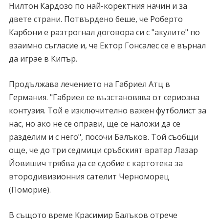
Нилтон Кардозо по най-коректния начин и за
двете страни. Потвърдено беше, че Роберто
Карбони е разтрогнал договора си с "акулите" по
взаимно съгласие и, че Ектор Гонсалес се е върнал
да играе в Кипър.
Продължава лечението на Габриел Атц в
Германия. "Габриел се възстановява от сериозна
контузия. Той е изключително важен футболист за
нас, но ако не се оправи, ще се наложи да се
разделим и с него", посочи Балъков. Той съобщи
още, че до три седмици сръбският вратар Лазар
Йовишич трябва да се сдобие с картотека за
втородивизионния сателит Черноморец
(Поморие).
В същото време Красимир Балъков отрече