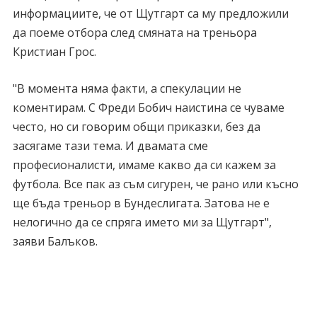
информациите, че от Щутгарт са му предложили
да поеме отбора след смяната на треньора
Кристиан Грос.
"В момента няма факти, а спекулации не
коментирам. С Фреди Бобич наистина се чуваме
често, но си говорим общи приказки, без да
засягаме тази тема. И двамата сме
професионалисти, имаме какво да си кажем за
футбола. Все пак аз съм сигурен, че рано или късно
ще бъда треньор в Бундеслигата. Затова не е
нелогично да се спряга името ми за Щутгарт",
заяви Балъков.