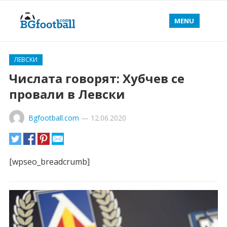
MENU
ЛЕВСКИ
Числата говорят: Хубчев се
провали в Левски
Bgfootball.com
—
12.06.2020
[
wpseo_breadcrumb
]