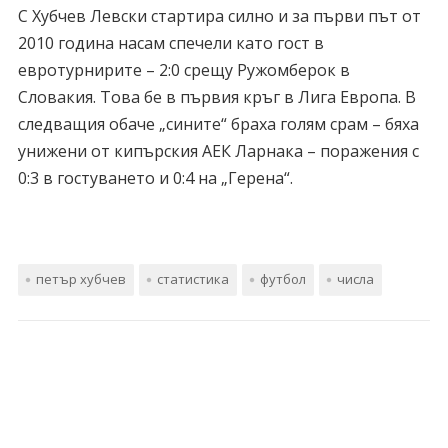
С Хубчев Левски стартира силно и за първи път от
2010 година насам спечели като гост в
евротурнирите – 2:0 срещу Ружомберок в
Словакия. Това бе в първия кръг в Лига Европа. В
следващия обаче „сините“ браха голям срам – бяха
унижени от кипърския АЕК Ларнака – поражения с
0:3 в гостуването и 0:4 на „Герена“.
петър хубчев
статистика
футбол
числа