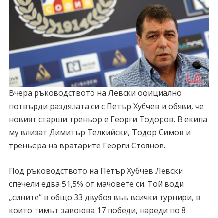
Вчера ръководството на Левски официално
потвърди раздялата си с Петър Хубчев и обяви, че
новият старши треньор е Георги Тодоров. В екипа
му влизат Димитър Телкийски, Тодор Симов и
треньора на вратарите Георги Стоянов.
Под ръководството на Петър Хубчев Левски
спечели едва 51,5% от мачовете си. Той води
„сините“ в общо 33 двубоя във всички турнири, в
които тимът завоюва 17 победи, нареди по 8