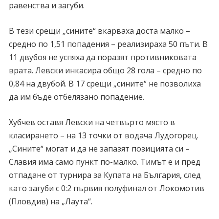
равенства и загуби.
В тези срещи „сините“ вкарваха доста малко –
средно по 1,51 попадения – реализираха 50 пъти. В
11 двубоя не успяха да поразят противниковата
врата. Левски инкасира общо 28 гола – средно по
0,84 на двубой. В 17 срещи „сините“ не позволиха
да им бъде отбелязано попадение.
Хубчев оставя Левски на четвърто място в
класирането – на 13 точки от водача Лудогорец.
„Сините“ могат и да не запазят позицията си –
Славия има само пункт по-малко. Тимът е и пред
отпадане от турнира за Купата на България, след
като загуби с 0:2 първия полуфинал от Локомотив
(Пловдив) на „Лаута“.