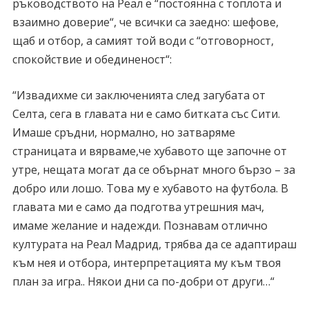
ръководството на Реал е “постоянна с топлота и
взаимно доверие“, че всички са заедно: шефове,
щаб и отбор, а самият той води с “отговорност,
спокойствие и обединеност“:
“Извадихме си заключенията след загубата от
Селта, сега в главата ни е само битката със Сити.
Имаше сръдни, нормално, но затваряме
страницата и вярваме,че хубавото ще започне от
утре, нещата могат да се обърнат много бързо – за
добро или лошо. Това му е хубавото на футбола. В
главата ми е само да подготва утрешния мач,
имаме желание и надежди. Познавам отлично
културата на Реал Мадрид, трябва да се адаптираш
към нея и отбора, интерпретацията му към твоя
план за игра.. Някои дни са по-добри от други…“