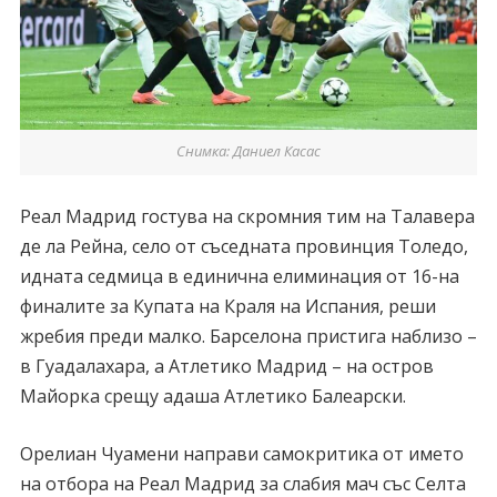
Снимка: Даниел Касас
Реал Мадрид гостува на скромния тим на Талавера
де ла Рейна, село от съседната провинция Толедо,
идната седмица в единична елиминация от 16-на
финалите за Купата на Краля на Испания, реши
жребия преди малко. Барселона пристига наблизо –
в Гуадалахара, а Атлетико Мадрид – на остров
Майорка срещу адаша Атлетико Балеарски.
Орелиан Чуамени направи самокритика от името
на отбора на Реал Мадрид за слабия мач със Селта