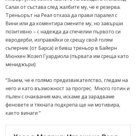
Салах от състава след жалбите му, че е резерва.
Треньорът на Реал отказа да прави паралел с
Вини или да коментира смените му, но завърши
позитивно – с надежда да спечелии първото си
евродерби, изправяйки се срещу свой голям
съперник (от Барса) и бивш треньор в Байерн
Мюнхен Жозеп Гуардиола (първата им среща като
мениджъри):
“Знаем, че е голямо предизвикателство, гледам на
него и като възможност за прогрес. Много готин и
пълен с очаквания мач, искаме да зарадваме
феновете и тяхната подкрепа ще ни мотивира,
както винаги “