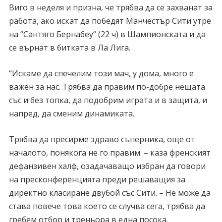
Виго в неделя и призна, че трябва да се захванат за
работа, ако искат да победят Манчестър Сити утре
на “Сантяго Бернабеу“ (22 ч) в Шампионската и да
се върнат в битката в Ла Лига.
“Искаме да спечелим този мач, у дома, много е
важен за нас. Трябва да правим по-добре нещата
със и без топка, да подобрим играта и в защита, и
напред, да сменим динамиката.
Трябва да пресирме здраво съперника, още от
началото, понякога не го правим. – каза френският
дефанзивен халф, озадачаващо избран да говори
на пресконференцията преди решаващия за
директно класиране двубой със Сити. – Не може да
става повече това което се случва сега, трябва да
гребем отбор и треньора в една посока.