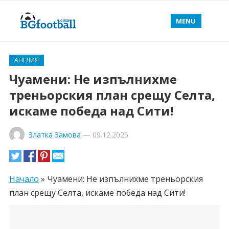
MENU
АНГЛИЯ
Чуамени: Не изпълнихме
треньорския план срещу Селта,
искаме победа над Сити!
Златка Замова
—
09.12.2025
Начало
»
Чуамени: Не изпълнихме треньорския
план срещу Селта, искаме победа над Сити!