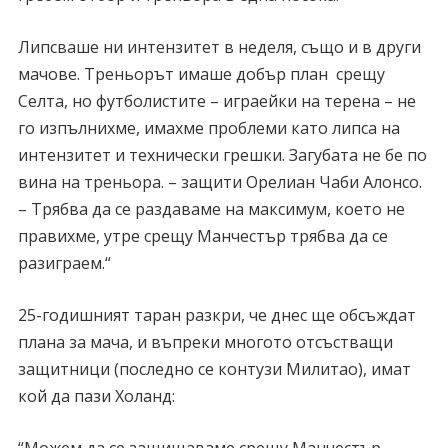
Липсваше ни интензитет в неделя, също и в други
мачове. Tреньорът имаше добър план срещу
Селта, но футболистите – играейки на терена – не
го изпълнихме, имахме проблеми като липса на
интензитет и технически грешки. Загубата не бе по
вина на треньора. – защити Орелиан Чаби Алонсо.
– Трябва да се раздаваме на максимум, което не
правихме, утре срещу Манчестър трябва да се
разиграем.“
25-годишният таран разкри, че днес ще обсъждат
плана за мача, и въпреки многото отсъстващи
защитници (последно се контузи Милитао), имат
кой да пази Холанд:
“Можем да се защищаваме срещу Манчестър,