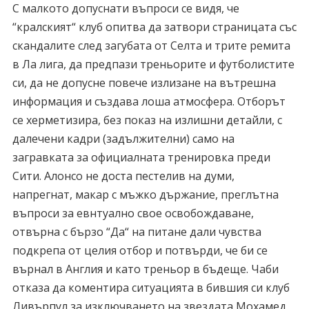
С малкото допуснати въпроси се видя, че
“кралският“ клуб опитва да затвори страницата със
скандалите след загубата от Селта и трите ремита
в Ла лига, да предпази треньорите и футболистите
си, да не допусне повече излизане на вътрешна
информация и създава лоша атмосфера. Отборът
се херметизира, без показ на излишни детайли, с
далечени кадри (задължителни) само на
загравката за официалната тренировка преди
Сити. Алонсо не доста пестелив на думи,
напрегнат, макар с мъжко държание, преглътна
въпроси за евнтуално свое освобождаване,
отвърна с бързо “Да“ на питане дали чувства
подкрепа от целия отбор и потвърди, че би се
върнал в Англия и като треньор в бъдеще. Чаби
отказа да коментира ситуацията в бившия си клуб
Ливърпул за изключването на звездата Мохамед