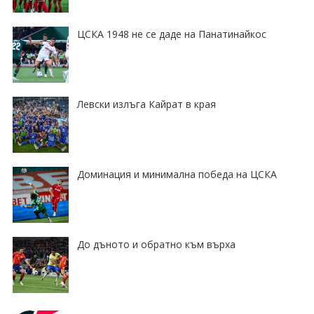
ЦСКА 1948 не се даде на Панатинайкос
Левски излъга Кайрат в края
Доминация и минимална победа на ЦСКА
До дъното и обратно към върха