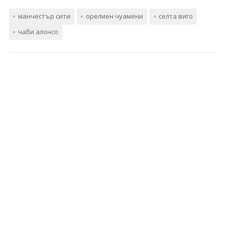
манчестър сити
орелиен чуамени
селта виго
чаби алонсо