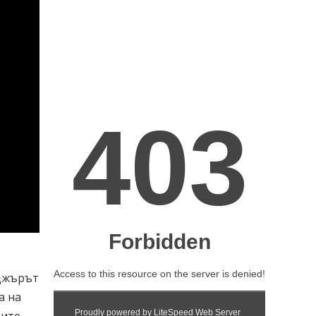
иджърът
а на