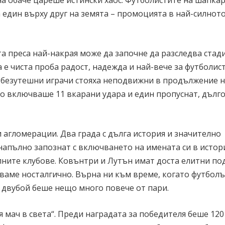
а обаче цареше истински хаос. Футболистите на шапка
а един върху друг на земята – промоцията в най-силнот
та преса най-накрая може да започне да разследва стад
 е чиста проба радост, надежда и най-вече за футболис
 безутешни играчи стояха неподвижни в продължение н
то включваше 11 вкарани удара и един пропуснат, дълг
 агломерации. Два града с дълга история и значително
 напълно запознат с включването на имената си в истор
ните клубове. Ковънтри и Лутън имат доста елитни по
стваме носталгично. Върна ни към време, когато футбол
и двубой беше нещо много повече от пари.
 мач в света“. Преди наградата за победителя беше 120