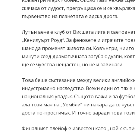
Ковънтри Марк Робинс. Около тази нежна сцен
скачаха от лудост, прегръщаха се и се хвърлях
първенство на планетата е адска дрога.
Лутън вече е клуб от Висшата лига и световна
„Кенилуърт Роуд“. За феновете и играчите това
шанс да променят живота си. Ковънтри, чиито
минути след драматичната загуба с дузпи, коя
ще се чувства нещастен, но не и завинаги…
Това беше състезание между велики английски
индустриално наследство. Всеки един от тях е
националния упадък. Същото важи и за футбол
ала този мач на „Уембли“ ни накара да се чув
доста по-простичък. И точно заради това тоз
Финалният плейоф е известен като „най-скъпия