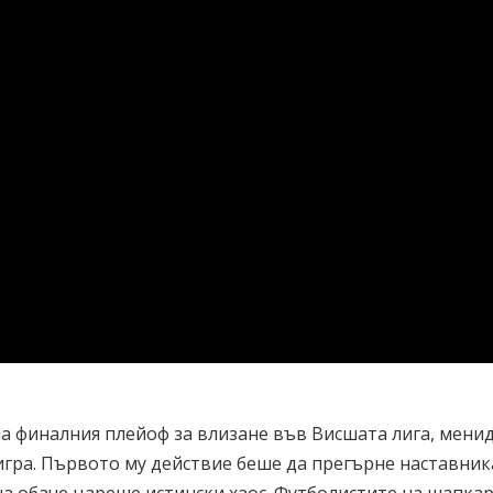
на финалния плейоф за влизане във Висшата лига, мен
игра. Първото му действие беше да прегърне наставник