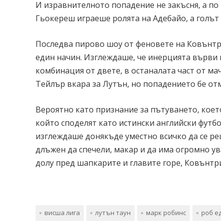
И изравнителното попадение не закъсня, а по 
Гьокереш играеше ролята на Адебайо, а голът 
Последва пирово шоу от феновете на Ковънтри
един начин. Изглеждаше, че инерцията върви в
комбинация от двете, в останалата част от ма
Тейлър вкара за Лутън, но попадението бе отм
Вероятно като признание за пътуването, което
който споделят като истински английски футб
изглеждаше донякъде уместно всичко да се реш
длъжен да спечели, макар и да има огромно у
долу пред шапкарите и главите горе, Ковънтр
висша лига
лутън таун
марк робинс
роб е