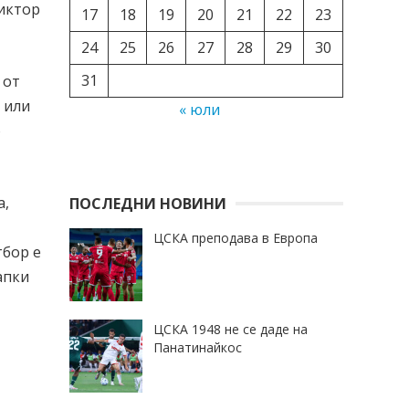
Виктор
17
18
19
20
21
22
23
24
25
26
27
28
29
30
31
 от
 или
« юли
о
а,
ПОСЛЕДНИ НОВИНИ
ЦСКА преподава в Европа
тбор е
апки
ЦСКА 1948 не се даде на
Панатинайкос