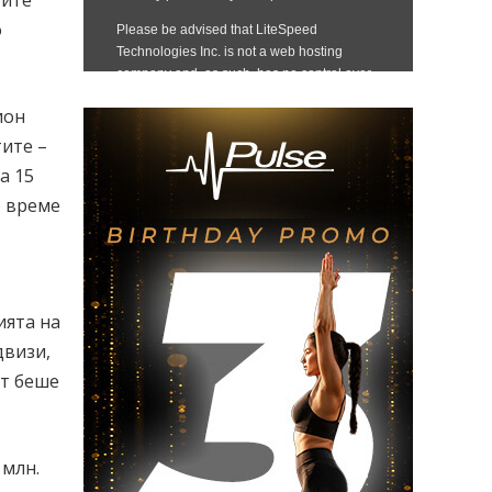
рите
о
ион
тите –
а 15
о време
ията на
двизи,
ът беше
 млн.