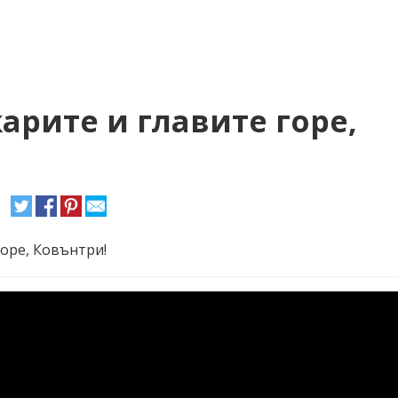
арите и главите горе,
оре, Ковънтри!