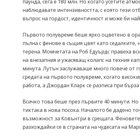
паунда, сега е 180 млн. Но когато усетите атм
наблюдавате интензивността, с която тези отб
въпрос на гордост, идентичност и може би най
Първото полувреме беше ярко оцветено в оран
пълна с фенове в същия цвят като седалките,
терена. Момчетата на Роб Едуърдс правеха вс
на внезапния и ужасяващ колапс на техния кап
минута. Лутън заслужаваше много повече от г
средата на първото полувреме, когато висок
работа, а Джордан Кларк се разписа при бърза 
Всичко това беше през първите 40 минути. Но 
тиктака в нова посока. Началото бе дадено то
възможност за Ковънтри в срещата. Феновете 
разхождайки се в страната на чудесата на Мар