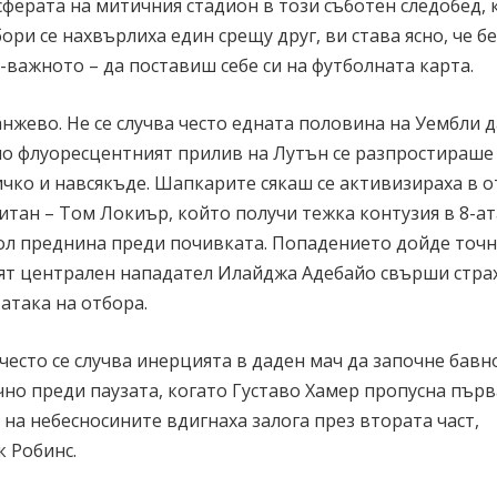
осферата на митичния стадион в този съботен следобед, 
ори се нахвърлиха един срещу друг, ви става ясно, че б
-важното – да поставиш себе си на футболната карта.
жево. Не се случва често едната половина на Уембли д
 но флуоресцентният прилив на Лутън се разпростираше
ичко и навсякъде. Шапкарите сякаш се активизираха в 
итан – Том Локиър, който получи тежка контузия в 8-ат
ол преднина преди почивката. Попадението дойде точн
ият централен нападател Илайджа Адебайо свърши стра
атака на отбора.
често се случва инерцията в даден мач да започне бавн
чно преди паузата, когато Густаво Хамер пропусна пър
на небесносините вдигнаха залога през втората част,
к Робинс.