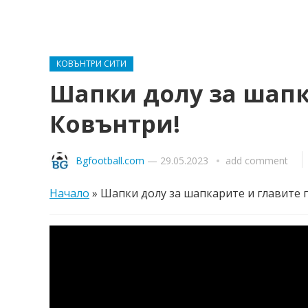
КОВЪНТРИ СИТИ
Шапки долу за шапк
Ковънтри!
Bgfootball.com
—
29.05.2023
add comment
Начало
»
Шапки долу за шапкарите и главите г