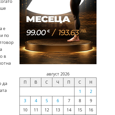
когато
еше
а е
 и по
отговор
а
о в
хотна
август 2026
П
В
С
Ч
П
С
Н
о да
вата
1
2
3
4
5
6
7
8
9
10
11
12
13
14
15
16