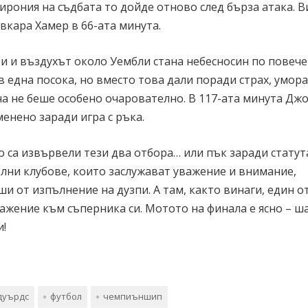
ирония на съдбата то дойде отново след бърза атака. 
вкара Хамер в 66-ата минута.
 и въздухът около Уембли стана небесносин по повече
 една посока, но вместо това дали поради страх, умора
ча не беше особено очарователно. В 117-ата минута Дж
енено заради игра с ръка.
 са извървели тези два отбора… или пък заради статут
олни клубове, които заслужават уважение и внимание,
и от изпълнение на дузпи. А там, както винаги, един о
важение към съперника си. Мотото на финала е ясно – ш
и!
дуърдс
футбол
чемпиъншип