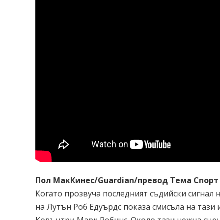
Пол МакКинес/Guardian/превод Тема Спорт
Когато прозвуча последният съдийски сигнал 
на Лутън Роб Едуърдс показа смисъла на тази 