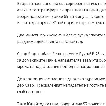
Втората част започна със сериозен натиск на 
атака и топтрансфера си през зимата Един Дж
добри положения дойде 65-та минута, в която
излъга вратаря на Юнайтед и се спря в мрежата
Две минути по-късно сър Алекс пусна спасител
раздвижи действията на Юнайтед.
Следобедът обаче беше на Уейм Рууни! В 78-т
за домакините Нани, нападателят завъртя обра
мрежата под слисания поглед на националния 
До края вицешампионите държаха здраво мача 
дер Саар. Прехваленият нападател на гостите 
слаб на терена.
Така Юнайтед остана лидер и има 57 точки от 