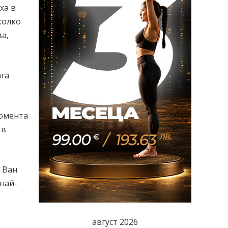
ха в
колко
а,
ага
момента
 в
 Ван
 най-
август 2026