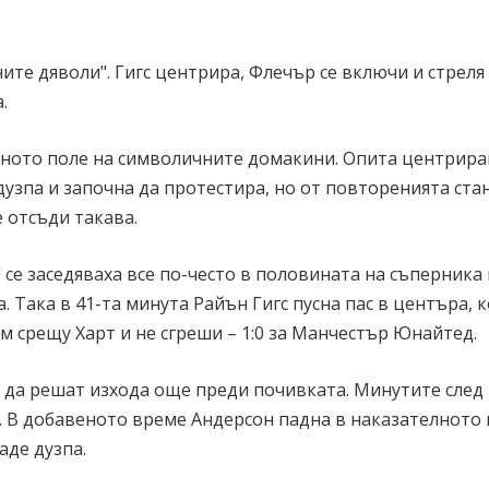
ите дяволи". Гигс центрира, Флечър се включи и стреля
.
лното поле на символичните домакини. Опита центрира
дузпа и започна да протестира, но от повторенията стан
 отсъди такава.
се заседяваха все по-често в половината на съперника 
. Така в 41-та минута Райън Гигс пусна пас в центъра, 
м срещу Харт и не сгреши – 1:0 за Манчестър Юнайтед.
с да решат изхода още преди почивката. Минутите след
. В добавеното време Андерсон падна в наказателното
аде дузпа.