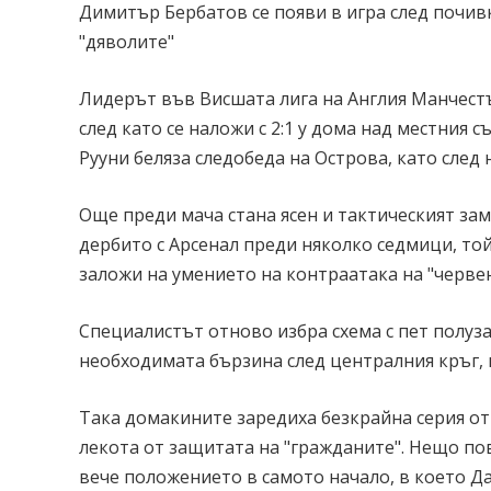
Димитър Бербатов се появи в игра след почив
"дяволите"
Лидерът във Висшата лига на Англия Манчест
след като се наложи с 2:1 у дома над местния
Рууни беляза следобеда на Острова, като след 
Още преди мача стана ясен и тактическият за
дербито с Арсенал преди няколко седмици, то
заложи на умението на контраатака на "черве
Специалистът отново избра схема с пет полуз
необходимата бързина след централния кръг, 
Така домакините заредиха безкрайна серия от
лекота от защитата на "гражданите". Нещо пов
вече положението в самото начало, в което Д