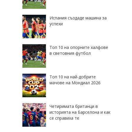
Испания създаде машина за
успехи
Топ 10 на опорните халфове
в световния футбол
Топ 10 на най-добрите
мачове на Мондиал 2026
Четиримата британци в
историята на Барселона и как
се справиха те