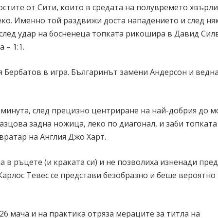
гостите от Сити, които в средата на полувремето хвърли
еко. Именно той раздвижи доста нападението и след ня
 след удар на босненеца топката рикошира в Давид Силв
 – 1:1.
я Бербатов в игра. Българинът замени Андерсон и ведн
а минута, след прецизно центриране на най-добрия до 
зцова задна ножица, леко по диагонал, и заби топката
вратар на Англия Джо Харт.
в ръцете (и краката си) и не позволиха изненади пред
Карлос Тевес се представи безобразно и беше вероятно
26 мача и на практика отряза мераците за титла на