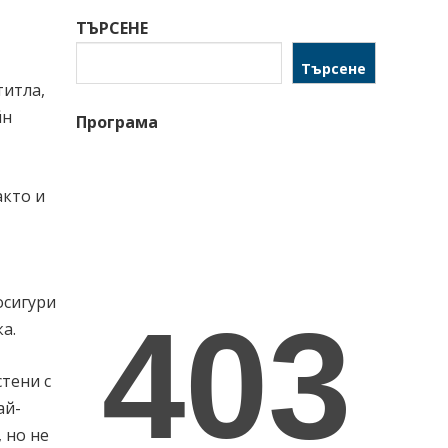
ТЪРСЕНЕ
Търсене
титла,
йн
Програма
акто и
осигури
а.
тени с
ай-
 но не