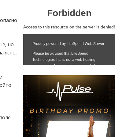
 опасно
не, но
а ясно,
и
който
 поле