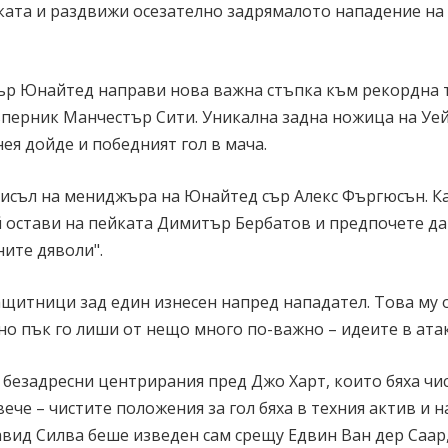
ката и раздвижи осезателно задрямалото нападение на
ър Юнайтед направи нова важна стъпка към рекордна 
 съперник Манчестър Сити. Уникална задна ножица на Уе
нея дойде и победният гол в мача.
мисъл на мениджъра на Юнайтед сър Алекс Фъргюсън. К
й остави на пейката Димитър Бербатов и предпочете да
ните дяволи".
ащитници зад един изнесен напред нападател. Това му 
но пък го лиши от нещо много по-важно – идеите в атак
 безадресни центрирания пред Джо Харт, които бяха чис
ече – чистите положения за гол бяха в техния актив и н
авид Силва беше изведен сам срещу Едвин Ван дер Саар,