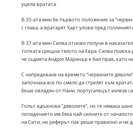
уцели вратата.
В 33-ата мин бе първото положение за "червен
с глава, а вратарят Харт улови пред голлинията
В 37-ата мин Силва отново получи в наказате
топката срещна тялото на Евра. Силва поиска 
че съдията Андрю Маринър е бил прав, като не
С напредеване на времето "червените дяволи" 
започнаха все по-смело да стрелят към вратата
беше овладян от Нани, португалецът излезе са
Голът вдъхнови "дяволите", но те нямаха шан
попадението им бяха най-силните от началото
на Сити, но реферът пак реши правилно и не д