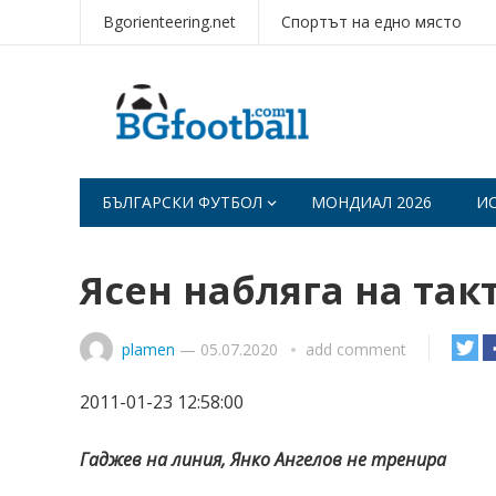
Bgorienteering.net
Спортът на едно място
БЪЛГАРСКИ ФУТБОЛ
МОНДИАЛ 2026
И
Ясен набляга на так
plamen
—
05.07.2020
add comment
2011-01-23 12:58:00
Гаджев на линия, Янко Ангелов не тренира