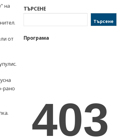
" на
ТЪРСЕНЕ
Търсене
нител.
Програма
ели от
упулис.
пусна
о-рано
пка.