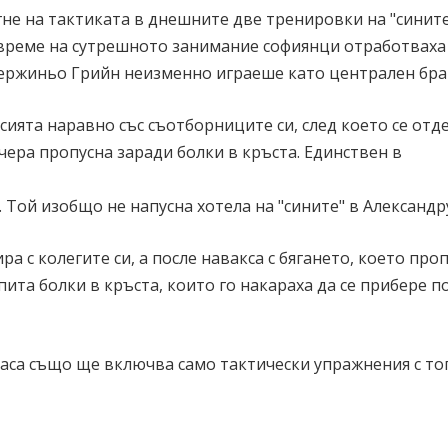
не на тактиката в днешните две тренировки на "сините
о време на сутрешното занимание софиянци отработваха
Сержиньо Грийн неизменно играеше като централен бра
ята наравно със съотборниците си, след което се отд
вчера пропусна заради болки в кръста. Единствен в
. Той изобщо не напусна хотела на "сините" в Александр
 с колегите си, а после навакса с бягането, което про
пита болки в кръста, които го накараха да се прибере п
часа също ще включва само тактически упражнения с то