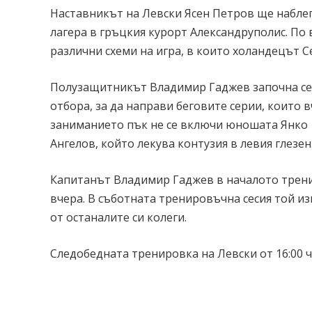
Наставникът на Левски Ясен Петров ще наблег
лагера в гръцкия курорт Александруполис. П
различни схеми на игра, в които холандецът 
Полузащитникът Владимир Гаджев започна сеси
отбора, за да направи беговите серии, които 
заниманието пък не се включи юношата Янко
Ангелов, който лекува контузия в левия глезен
Капитанът Владимир Гаджев в началото тренира
вчера. В съботната тренировъчна сесия той из
от останалите си колеги.
Следобедната тренировка на Левски от 16:00 