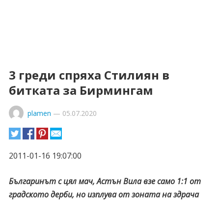
3 греди спряха Стилиян в
битката за Бирмингам
plamen
—
05.07.2020
2011-01-16 19:07:00
Българинът с цял мач, Астън Вила взе само 1:1 от
градското дерби, но изплува от зоната на здрача