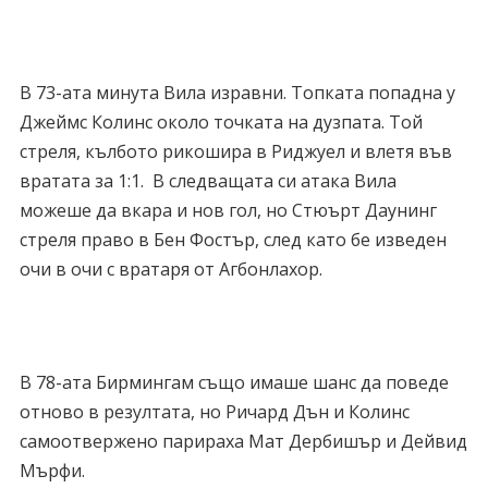
В 73-ата минута Вила изравни. Топката попадна у
Джеймс Колинс около точката на дузпата. Той
стреля, кълбото рикошира в Риджуел и влетя във
вратата за 1:1. В следващата си атака Вила
можеше да вкара и нов гол, но Стюърт Даунинг
стреля право в Бен Фостър, след като бе изведен
очи в очи с вратаря от Агбонлахор.
В 78-ата Бирмингам също имаше шанс да поведе
отново в резултата, но Ричард Дън и Колинс
самоотвержено парираха Мат Дербишър и Дейвид
Мърфи.