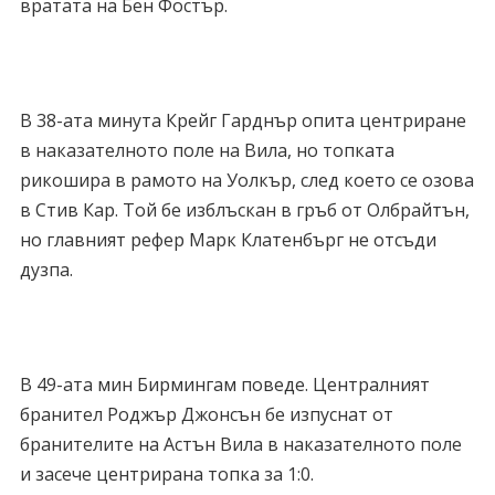
вратата на Бен Фостър.
В 38-ата минута Крейг Гарднър опита центриране
в наказателното поле на Вила, но топката
рикошира в рамото на Уолкър, след което се озова
в Стив Кар. Той бе изблъскан в гръб от Олбрайтън,
но главният рефер Марк Клатенбърг не отсъди
дузпа.
В 49-ата мин Бирмингам поведе. Централният
бранител Роджър Джонсън бе изпуснат от
бранителите на Астън Вила в наказателното поле
и засече центрирана топка за 1:0.