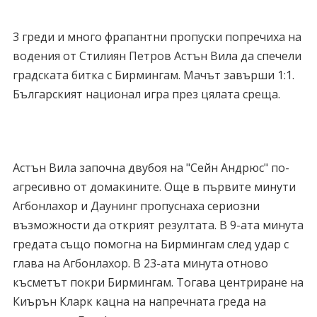
3 греди и много фрапантни пропуски попречиха на
водения от Стилиян Петров Астън Вила да спечели
градската битка с Бирмингам. Мачът завърши 1:1.
Българският национал игра през цялата среща.
Астън Вила започна двубоя на "Сейн Андрюс" по-
агресивно от домакините. Още в първите минути
Агбонлахор и Даунинг пропуснаха сериозни
възможности да открият резултата. В 9-ата минута
гредата също помогна на Бирмингам след удар с
глава на Агбонлахор. В 23-ата минута отново
късметът покри Бирмингам. Тогава центриране на
Киърън Кларк кацна на напречната греда на