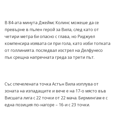
В 84-ата минута Джеймс Колинс можеше да се
превърне в пълен герой за Вила, след като от
четири метра би опасно с глава, но Риджуел
компенсира изявата си при гола, като изби топката
от голлинията. последвал изстрел на Делфунесо
пък срещна напречната греда за трети път.
Със спечелената точка Астън Вила изплува от
зоната на изпадащите и вече е на 17-о място във
Висшата лига с 22 точки от 22 мача. Бирмингам е с
една позиция по-нагоре – 16-и с 23 точки.