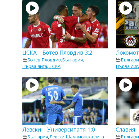
ЦСКА – Ботев Пловдив 3:2
Локомот
Ботев Пловдив
,
България
,
Българи
Първа лига
,
ЦСКА
Първа лиг
Левски – Университатя 1:0
Славия –
България
,
Левски
,
Шампионска лига
Българи