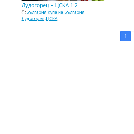
Лудогорец – ЦСКА 1:2
България
,
Купа на България
,
Лудогорец
,
ЦСКА
1