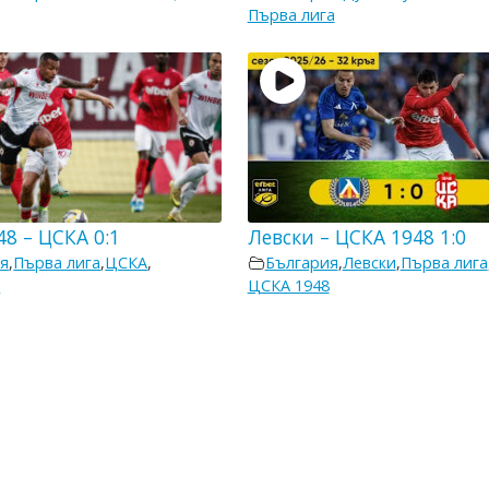
Първа лига
8 – ЦСКА 0:1
Левски – ЦСКА 1948 1:0
я
,
Първа лига
,
ЦСКА
,
България
,
Левски
,
Първа лига
8
ЦСКА 1948