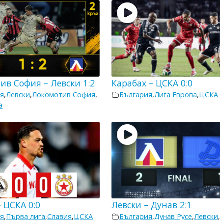
ив София – Левски 1:2
Карабах – ЦСКА 0:0
я
,
Левски
,
Локомотив София
,
България
,
Лига Европа
,
ЦСКА
а
 ЦСКА 0:0
Левски – Дунав 2:1
я
,
Първа лига
,
Славия
,
ЦСКА
България
,
Дунав Русе
,
Левски
,