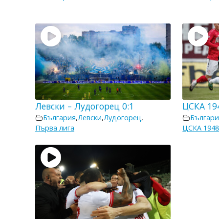
Левски – Лудогорец 0:1
ЦСКА 194
България
,
Левски
,
Лудогорец
,
Българи
Първа лига
ЦСКА 194