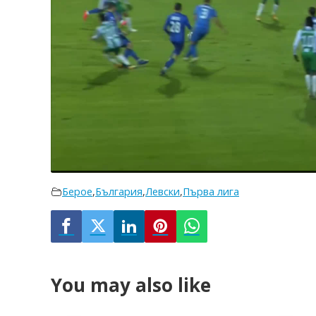
Берое
,
България
,
Левски
,
Първа лига
You may also like