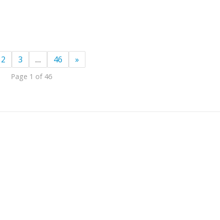
2
3
…
46
»
Page 1 of 46