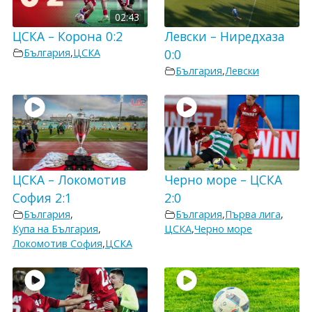
02:43
ЦСКА – Корона 0:2
Левски – Ниредхаза
България
,
ЦСКА
0:0
България
,
Левски
ЦСКА – Локомотив
Черно море – ЦСКА
София 2:1
2:0
България
,
България
,
Първа лига
,
Купа на България
,
ЦСКА
,
Черно море
Локомотив София
,
ЦСКА