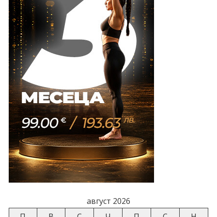
август 2026
П
В
С
Ч
П
С
Н