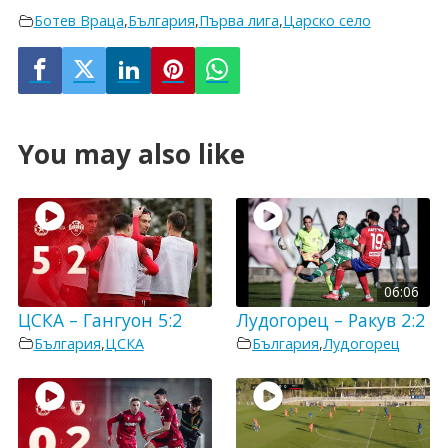
Ботев Враца
,
България
,
Първа лига
,
Царско село
You may also like
06:06
ЦСКА – Гангуон 5:2
Лудогорец – Ракув 2:2
България
,
ЦСКА
България
,
Лудогорец