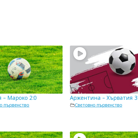
 – Мароко 2:0
Аржентина – Хърватия 3
о първенство
Световно първенство