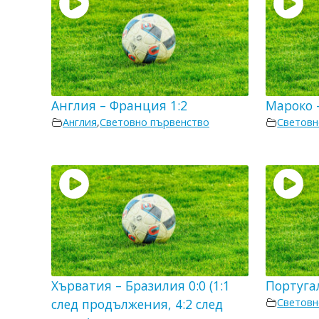
Англия – Франция 1:2
Мароко 
Англия
,
Световно първенство
Световн
Хърватия – Бразилия 0:0 (1:1
Португа
след продължения, 4:2 след
Световн