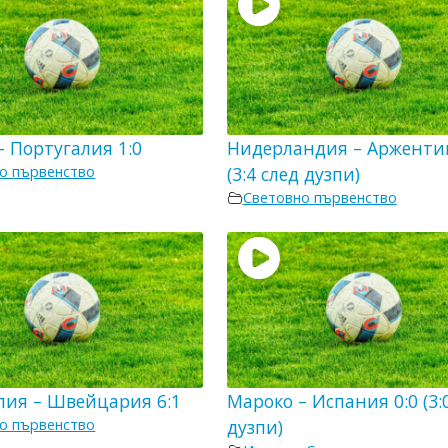
– Португалия 1:0
Нидерландия – Аржентин
о първенство
(3:4 след дузпи)
Световно първенство
лия – Швейцария 6:1
Мароко – Испания 0:0 (3:
о първенство
дузпи)