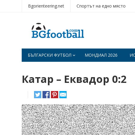
Bgorienteering.net
Спортът на едно място
БЪЛГАРСКИ ФУТБОЛ
МОНДИАЛ 2026
И
Катар – Еквадор 0:2