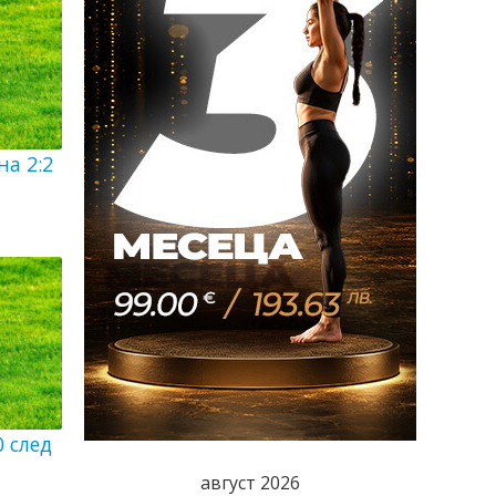
а 2:2
0 след
август 2026