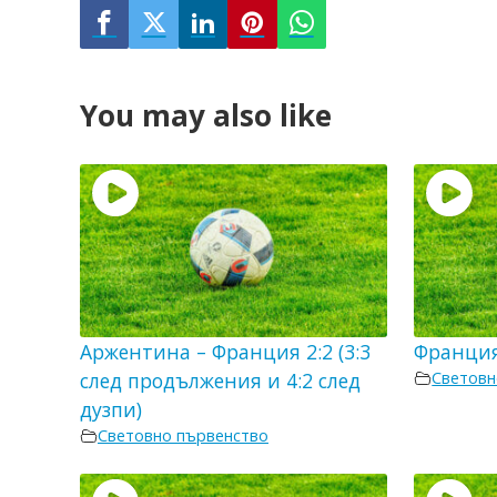
You may also like
Аржентина – Франция 2:2 (3:3
Франция
след продължения и 4:2 след
Световн
дузпи)
Световно първенство