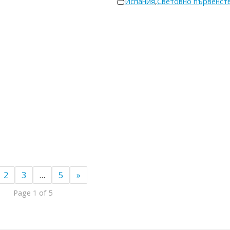
Испания
,
Световно първенст
2
3
…
5
»
Page 1 of 5