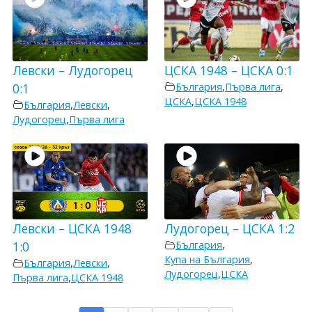
Левски – Лудогорец
ЦСКА 1948 – ЦСКА 0:1
0:1
България
,
Първа лига
,
ЦСКА
,
ЦСКА 1948
България
,
Левски
,
Лудогорец
,
Първа лига
Левски – ЦСКА 1948
Лудогорец – ЦСКА 1:2
1:0
България
,
Купа на България
,
България
,
Левски
,
Лудогорец
,
ЦСКА
Първа лига
,
ЦСКА 1948