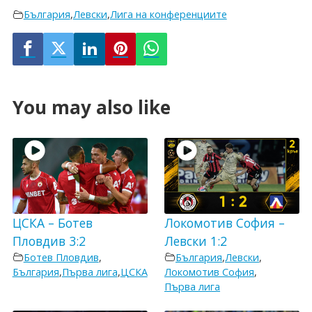
България
,
Левски
,
Лига на конференциите
You may also like
ЦСКА – Ботев
Локомотив София –
Пловдив 3:2
Левски 1:2
Ботев Пловдив
,
България
,
Левски
,
България
,
Първа лига
,
ЦСКА
Локомотив София
,
Първа лига