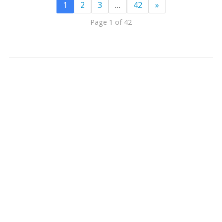
1
2
3
…
42
»
Page 1 of 42