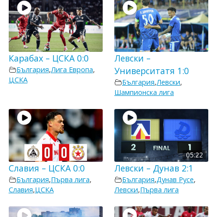
Карабах – ЦСКА 0:0
Левски –
България
,
Лига Европа
,
Университатя 1:0
ЦСКА
България
,
Левски
,
Шампионска лига
05:22
Славия – ЦСКА 0:0
Левски – Дунав 2:1
България
,
Първа лига
,
България
,
Дунав Русе
,
Славия
,
ЦСКА
Левски
,
Първа лига