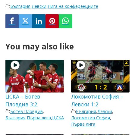
България
,
Левски
,
Лига на конференциите
You may also like
ЦСКА – Ботев
Локомотив София –
Пловдив 3:2
Левски 1:2
Ботев Пловдив
,
България
,
Левски
,
България
,
Първа лига
,
ЦСКА
Локомотив София
,
Първа лига