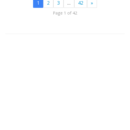
1
2
3
…
42
»
Page 1 of 42