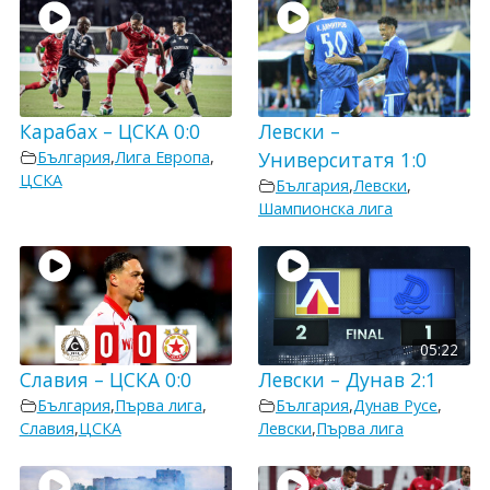
Карабах – ЦСКА 0:0
Левски –
България
,
Лига Европа
,
Университатя 1:0
ЦСКА
България
,
Левски
,
Шампионска лига
05:22
Славия – ЦСКА 0:0
Левски – Дунав 2:1
България
,
Първа лига
,
България
,
Дунав Русе
,
Славия
,
ЦСКА
Левски
,
Първа лига