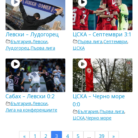
Левски – Лудогорец
ЦСКА – Септември 3:1
България
,
Левски
,
Първа лига
,
Септември
,
Лудогорец
,
Първа лига
ЦСКА
Сабах – Левски 0:2
ЦСКА – Черно море
България
,
Левски
,
0:0
Лига на конференциите
България
,
Първа лига
,
ЦСКА
,
Черно море
«
1
2
3
4
5
…
39
»