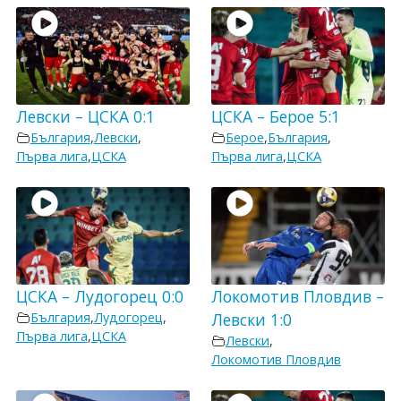
Левски – ЦСКА 0:1
ЦСКА – Берое 5:1
България
,
Левски
,
Берое
,
България
,
Първа лига
,
ЦСКА
Първа лига
,
ЦСКА
ЦСКА – Лудогорец 0:0
Локомотив Пловдив –
България
,
Лудогорец
,
Левски 1:0
Първа лига
,
ЦСКА
Левски
,
Локомотив Пловдив