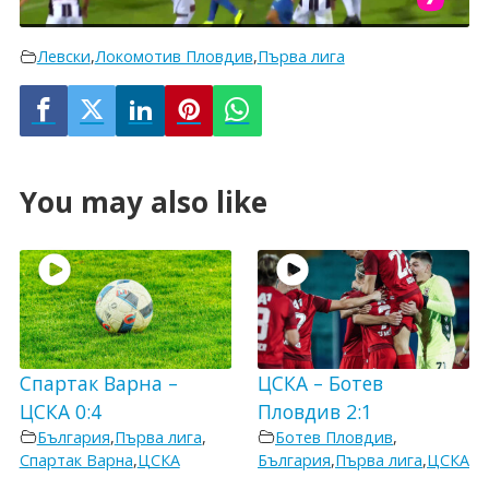
Левски
,
Локомотив Пловдив
,
Първа лига
You may also like
Спартак Варна –
ЦСКА – Ботев
ЦСКА 0:4
Пловдив 2:1
България
,
Първа лига
,
Ботев Пловдив
,
Спартак Варна
,
ЦСКА
България
,
Първа лига
,
ЦСКА