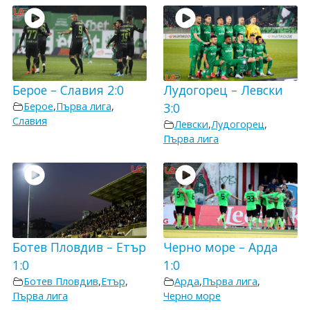
Берое – Славия 2:0
Лудогорец – Левски
Берое
,
Първа лига
,
3:0
Славия
Левски
,
Лудогорец
,
Първа лига
Ботев Пловдив – Етър
Черно море – Арда
1:0
1:0
Ботев Пловдив
,
Етър
,
Арда
,
Първа лига
,
Първа лига
Черно море