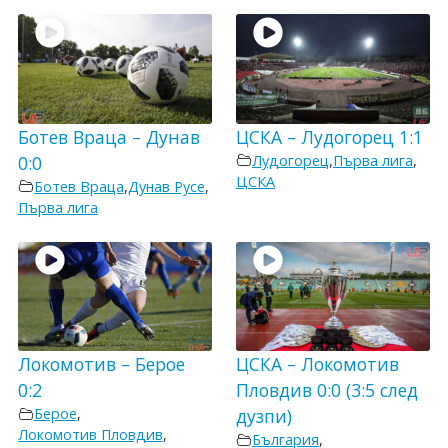
Ботев Враца – Дунав
ЦСКА – Лудогорец 1:1
0:0
Лудогорец
,
Първа лига
,
ЦСКА
Ботев Враца
,
Дунав Русе
,
Първа лига
Локомотив – Берое
ЦСКА – Локомотив
0:2
Пловдив 0:0 (3:5 след
Берое
,
дузпи)
Локомотив Пловдив
,
България
,