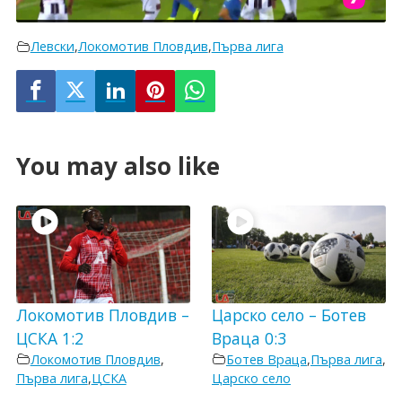
Левски
,
Локомотив Пловдив
,
Първа лига
You may also like
Локомотив Пловдив –
Царско село – Ботев
ЦСКА 1:2
Враца 0:3
Локомотив Пловдив
,
Ботев Враца
,
Първа лига
,
Първа лига
,
ЦСКА
Царско село