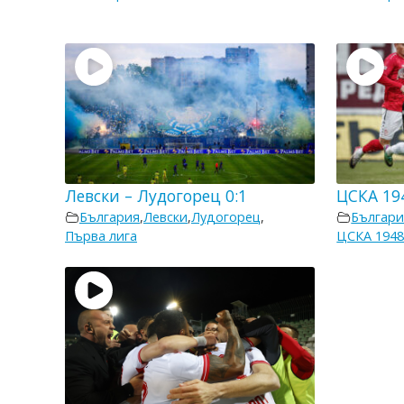
Левски – Лудогорец 0:1
ЦСКА 194
България
,
Левски
,
Лудогорец
,
Българи
Първа лига
ЦСКА 194