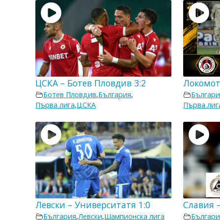
ЦСКА – Ботев Пловдив 3:2
Локомот
Ботев Пловдив
,
България
,
Българи
Първа лига
,
ЦСКА
Първа лиг
Левски – Университатя 1:0
Славия –
България
,
Левски
,
Шампионска лига
Българи