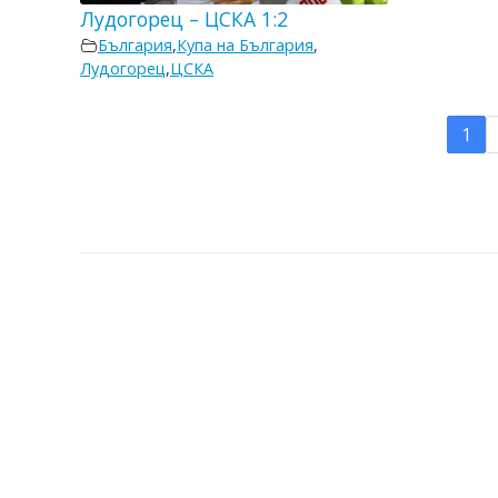
Лудогорец – ЦСКА 1:2
България
,
Купа на България
,
Лудогорец
,
ЦСКА
1