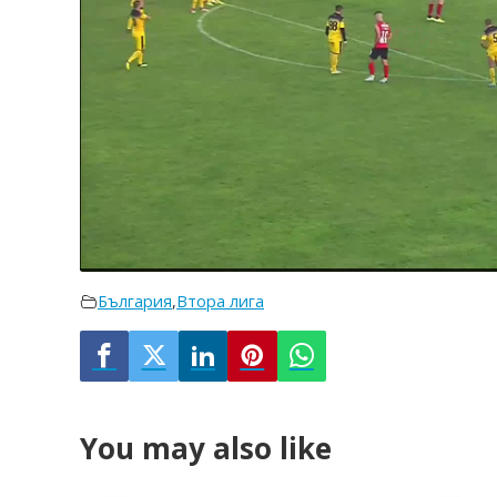
България
,
Втора лига
You may also like