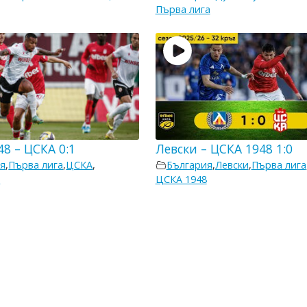
Първа лига
8 – ЦСКА 0:1
Левски – ЦСКА 1948 1:0
я
,
Първа лига
,
ЦСКА
,
България
,
Левски
,
Първа лига
8
ЦСКА 1948