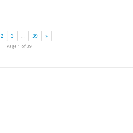
2
3
…
39
»
Page 1 of 39