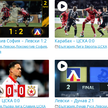
ив София – Левски 1:2
Карабах – ЦСКА 0:0
я
,
Левски
,
Локомотив София
,
България
,
Лига Европа
,
ЦСКА
а
 ЦСКА 0:0
Левски – Дунав 2:1
я
,
Първа лига
,
Славия
,
ЦСКА
България
,
Дунав Русе
,
Левски
,