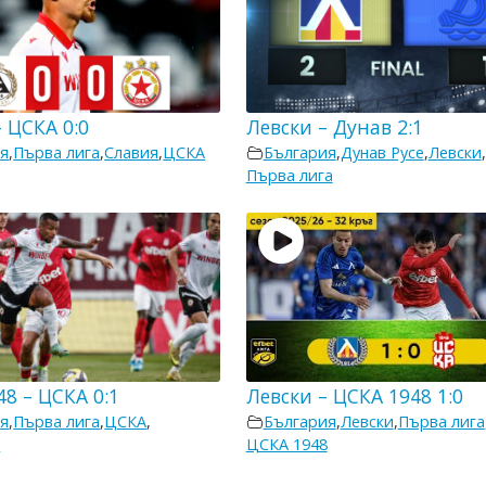
 ЦСКА 0:0
Левски – Дунав 2:1
я
,
Първа лига
,
Славия
,
ЦСКА
България
,
Дунав Русе
,
Левски
,
Първа лига
8 – ЦСКА 0:1
Левски – ЦСКА 1948 1:0
я
,
Първа лига
,
ЦСКА
,
България
,
Левски
,
Първа лига
8
ЦСКА 1948