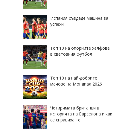
Испания създаде машина за
успехи
Топ 10 на опорните халфове
в световния футбол
Топ 10 на най-добрите
мачове на Мондиал 2026
Четиримата британци в
историята на Барселона и как
се справиха те