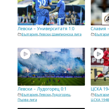
Левски – Университатя 1:0
Славия –
България
,
Левски
,
Шампионска лига
Българи
Левски – Лудогорец 0:1
ЦСКА 194
България
,
Левски
,
Лудогорец
,
Българи
Първа лига
ЦСКА 194