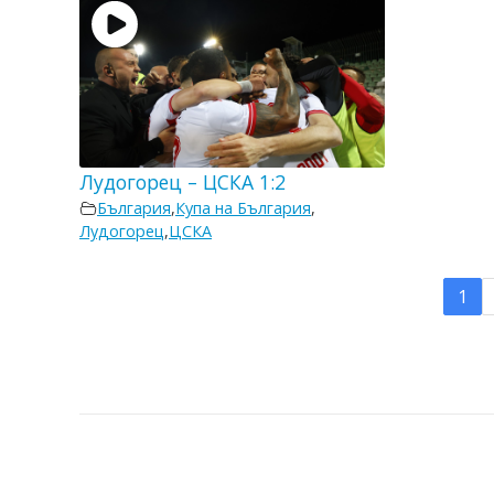
Лудогорец – ЦСКА 1:2
България
,
Купа на България
,
Лудогорец
,
ЦСКА
1