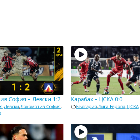
ив София – Левски 1:2
Карабах – ЦСКА 0:0
я
,
Левски
,
Локомотив София
,
България
,
Лига Европа
,
ЦСКА
а