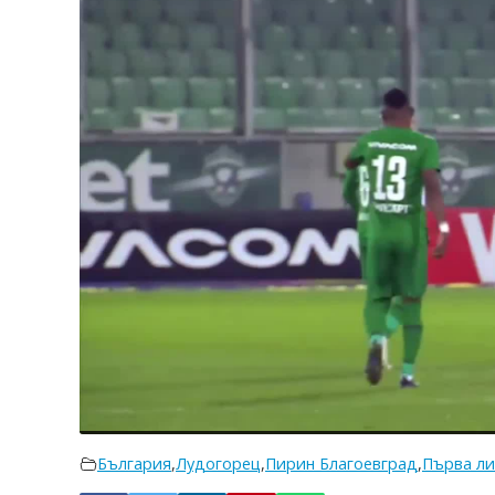
България
,
Лудогорец
,
Пирин Благоевград
,
Първа ли