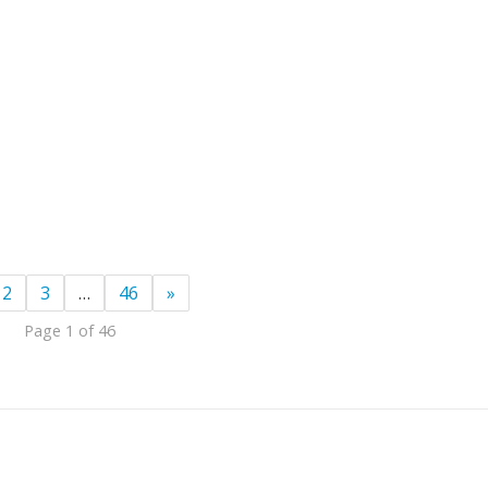
2
3
…
46
»
Page 1 of 46