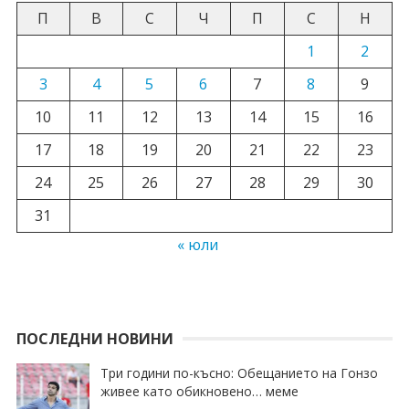
П
В
С
Ч
П
С
Н
1
2
3
4
5
6
7
8
9
10
11
12
13
14
15
16
17
18
19
20
21
22
23
24
25
26
27
28
29
30
31
« юли
ПОСЛЕДНИ НОВИНИ
Три години по-късно: Обещанието на Гонзо
живее като обикновено… меме