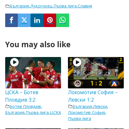
България
,
Лудогорец
,
Първа лига
,
Славия
You may also like
ЦСКА – Ботев
Локомотив София –
Пловдив 3:2
Левски 1:2
Ботев Пловдив
,
България
,
Левски
,
България
,
Първа лига
,
ЦСКА
Локомотив София
,
Първа лига