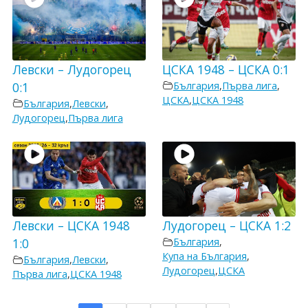
Левски – Лудогорец
ЦСКА 1948 – ЦСКА 0:1
0:1
България
,
Първа лига
,
ЦСКА
,
ЦСКА 1948
България
,
Левски
,
Лудогорец
,
Първа лига
Левски – ЦСКА 1948
Лудогорец – ЦСКА 1:2
1:0
България
,
Купа на България
,
България
,
Левски
,
Лудогорец
,
ЦСКА
Първа лига
,
ЦСКА 1948