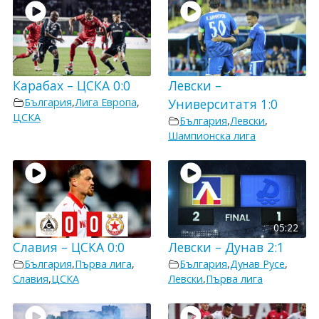
Карабах – ЦСКА 0:0
Левски –
България
,
Лига Европа
,
Университатя 1:0
ЦСКА
България
,
Левски
,
Шампионска лига
05:22
Славия – ЦСКА 0:0
Левски – Дунав 2:1
България
,
Първа лига
,
България
,
Дунав Русе
,
Славия
,
ЦСКА
Левски
,
Първа лига