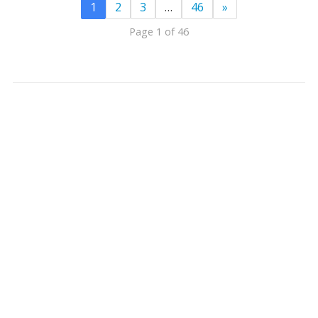
1
2
3
…
46
»
Page 1 of 46