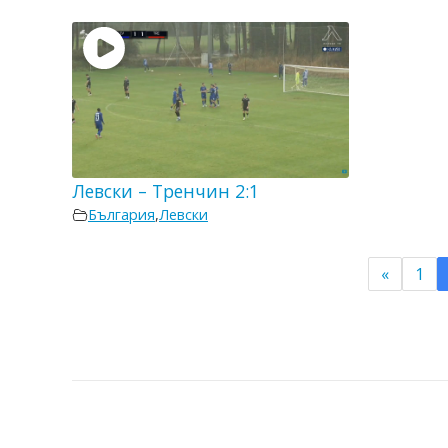
Левски – Тренчин 2:1
България
,
Левски
«
1