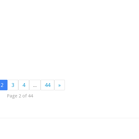
2
3
4
…
44
»
Page 2 of 44