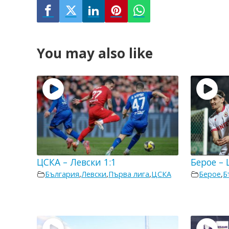
You may also like
ЦСКА – Левски 1:1
Берое – 
България
,
Левски
,
Първа лига
,
ЦСКА
Берое
,
Б