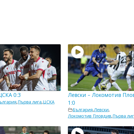
ЦСКА 0:3
Левски – Локомотив Пло
ългария
,
Първа лига
,
ЦСКА
1:0
България
,
Левски
,
Локомотив Пловдив
,
Първа лиг