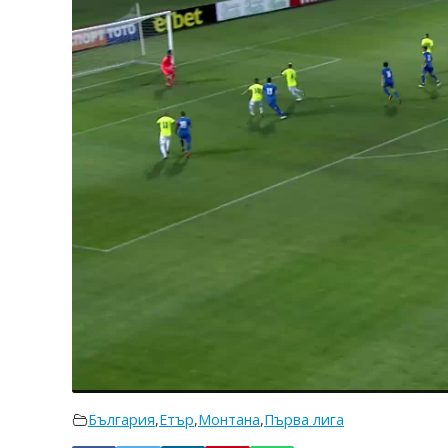
България
,
Етър
,
Монтана
,
Първа лига