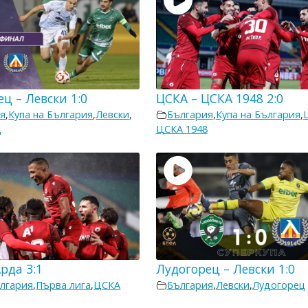
ц – Левски 1:0
ЦСКА – ЦСКА 1948 2:0
я
,
Купа на България
,
Левски
,
България
,
Купа на България
,
ц
ЦСКА 1948
рда 3:1
Лудогорец – Левски 1:0
лгария
,
Първа лига
,
ЦСКА
България
,
Левски
,
Лудогорец