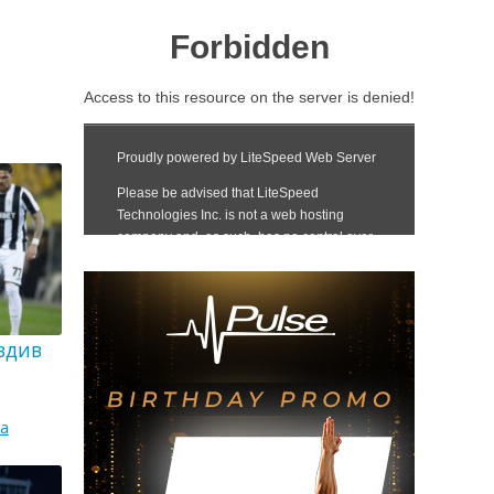
вдив
а