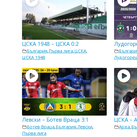
ЦСКА 1948 – ЦСКА 0:2
Лудогоре
България
,
Първа лига
,
ЦСКА
,
Българи
ЦСКА 1948
Лудогоре
Левски – Ботев Враца 3:1
ЦСКА – А
Ботев Враца
,
България
,
Левски
,
Арда
,
Бъ
Първа лига