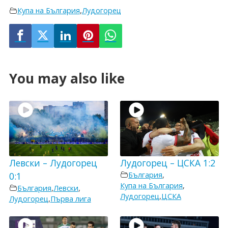
Купа на България
,
Лудогорец
You may also like
Левски – Лудогорец
Лудогорец – ЦСКА 1:2
0:1
България
,
Купа на България
,
България
,
Левски
,
Лудогорец
,
ЦСКА
Лудогорец
,
Първа лига