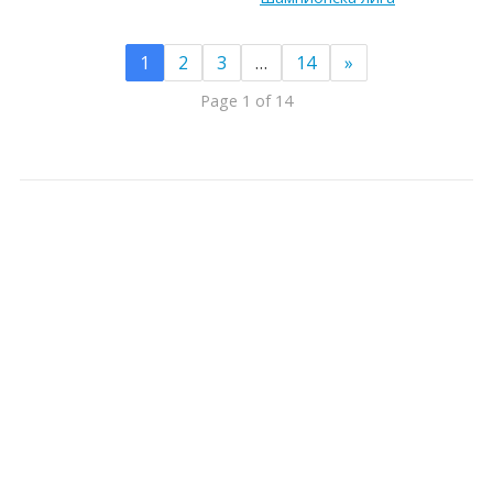
1
2
3
…
14
»
Page 1 of 14