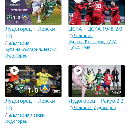
Лудогорец – Левски
ЦСКА – ЦСКА 1948 2:0
1:0
България
,
Купа на България
,
ЦСКА
,
България
,
ЦСКА 1948
Купа на България
,
Левски
,
Лудогорец
06:06
Лудогорец – Левски
Лудогорец – Ракув 2:2
1:0
България
,
Лудогорец
България
,
Левски
,
Лудогорец