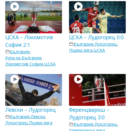
ЦСКА – Локомотив
ЦСКА – Лудогорец 0:0
София 2:1
България
,
Лудогорец
,
Първа лига
,
ЦСКА
България
,
Купа на България
,
Локомотив София
,
ЦСКА
Левски – Лудогорец
Ференцварош –
България
,
Левски
,
Лудогорец 3:0
Лудогорец
,
Първа лига
България
,
Лудогорец
,
Шампионска лига