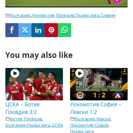
България
,
Локомотив Пловдив
,
Първа лига
,
Славия
You may also like
ЦСКА – Ботев
Локомотив София –
Пловдив 3:2
Левски 1:2
Ботев Пловдив
,
България
,
Левски
,
България
,
Първа лига
,
ЦСКА
Локомотив София
,
Първа лига