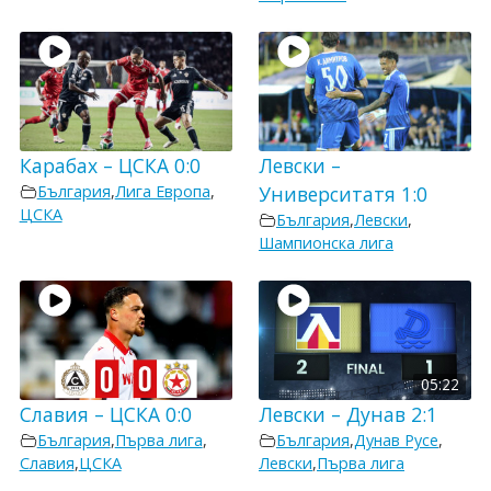
Карабах – ЦСКА 0:0
Левски –
България
,
Лига Европа
,
Университатя 1:0
ЦСКА
България
,
Левски
,
Шампионска лига
05:22
Славия – ЦСКА 0:0
Левски – Дунав 2:1
България
,
Първа лига
,
България
,
Дунав Русе
,
Славия
,
ЦСКА
Левски
,
Първа лига