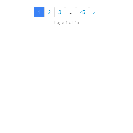
1
2
3
…
45
»
Page 1 of 45