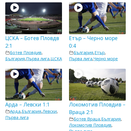
ЦСКА – Ботев Пловдв
Етър – Черно море
2:1
0:4
Ботев Пловдив
,
България
,
Етър
,
България
,
Първа лига
,
ЦСКА
Първа лига
,
Черно море
Арда – Левски 1:1
Локомотив Пловдив –
Арда
,
България
,
Левски
,
Враца 2:1
Първа лига
Ботев Враца
,
България
,
Локомотив Пловдив
,