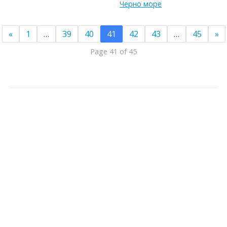
Черно море
«
1
…
39
40
41
42
43
…
45
»
Page 41 of 45