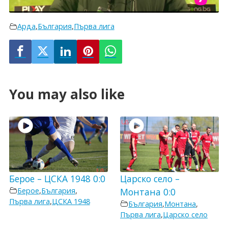
Арда
,
България
,
Първа лига
You may also like
Берое – ЦСКА 1948 0:0
Царско село –
Берое
,
България
,
Монтана 0:0
Първа лига
,
ЦСКА 1948
България
,
Монтана
,
Първа лига
,
Царско село