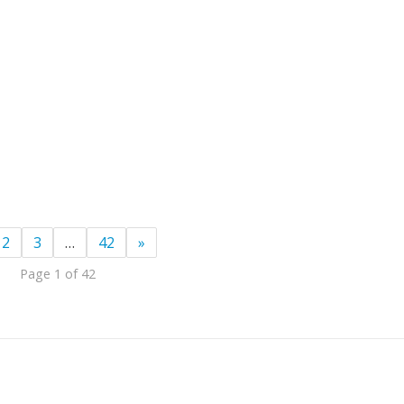
2
3
…
42
»
Page 1 of 42