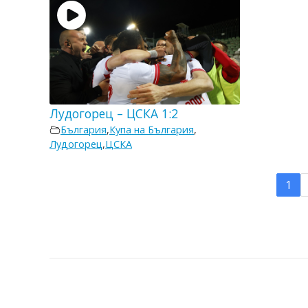
Лудогорец – ЦСКА 1:2
България
,
Купа на България
,
Лудогорец
,
ЦСКА
1