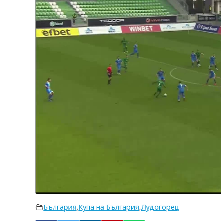
България
,
Купа на България
,
Лудогорец