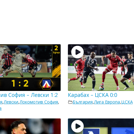
ив София – Левски 1:2
Карабах – ЦСКА 0:0
я
,
Левски
,
Локомотив София
,
България
,
Лига Европа
,
ЦСКА
а