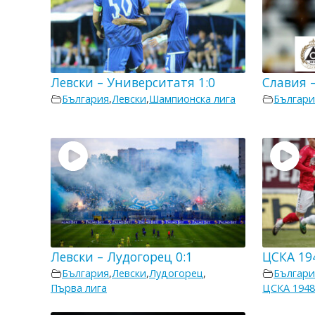
Левски – Университатя 1:0
Славия –
България
,
Левски
,
Шампионска лига
Българи
Левски – Лудогорец 0:1
ЦСКА 194
България
,
Левски
,
Лудогорец
,
Българи
Първа лига
ЦСКА 194