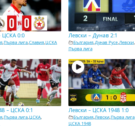
 ЦСКА 0:0
Левски – Дунав 2:1
я
,
Първа лига
,
Славия
,
ЦСКА
България
,
Дунав Русе
,
Левски
,
Първа лига
8 – ЦСКА 0:1
Левски – ЦСКА 1948 1:0
я
,
Първа лига
,
ЦСКА
,
България
,
Левски
,
Първа лига
8
ЦСКА 1948