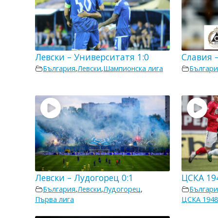
Левски – Университатя 1:0
Славия –
България
,
Левски
,
Шампионска лига
Българи
Левски – Лудогорец 0:1
ЦСКА 194
България
,
Левски
,
Лудогорец
,
Българи
Първа лига
ЦСКА 194