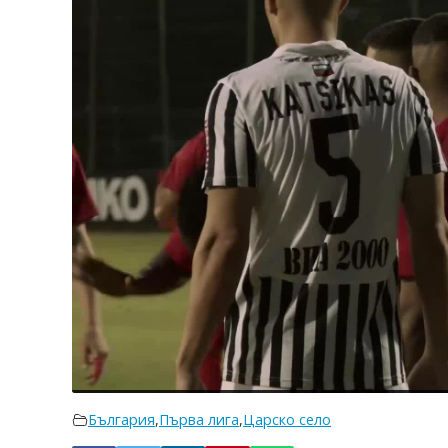
България
,
Първа лига
,
Царско село