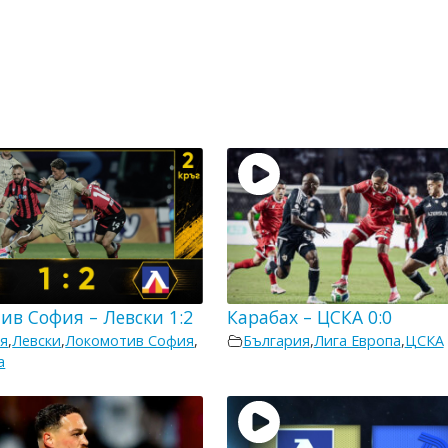
ив София – Левски 1:2
Карабах – ЦСКА 0:0
я
,
Левски
,
Локомотив София
,
България
,
Лига Европа
,
ЦСКА
а