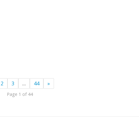
2
3
…
44
»
Page 1 of 44