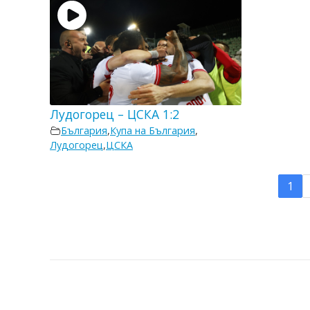
Лудогорец – ЦСКА 1:2
България
,
Купа на България
,
Лудогорец
,
ЦСКА
1