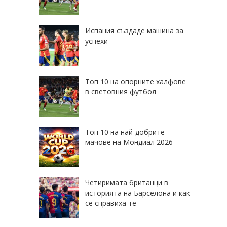
Испания създаде машина за
успехи
Топ 10 на опорните халфове
в световния футбол
Топ 10 на най-добрите
мачове на Мондиал 2026
Четиримата британци в
историята на Барселона и как
се справиха те