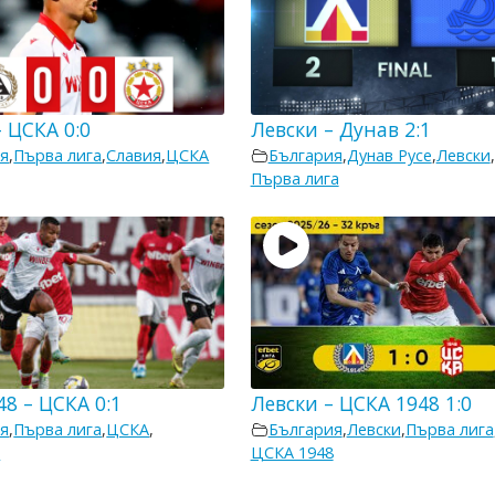
 ЦСКА 0:0
Левски – Дунав 2:1
я
,
Първа лига
,
Славия
,
ЦСКА
България
,
Дунав Русе
,
Левски
,
Първа лига
8 – ЦСКА 0:1
Левски – ЦСКА 1948 1:0
я
,
Първа лига
,
ЦСКА
,
България
,
Левски
,
Първа лига
8
ЦСКА 1948