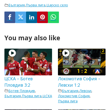
България
,
Първа лига
,
Царско село
You may also like
ЦСКА – Ботев
Локомотив София –
Пловдив 3:2
Левски 1:2
Ботев Пловдив
,
България
,
Левски
,
България
,
Първа лига
,
ЦСКА
Локомотив София
,
Първа лига