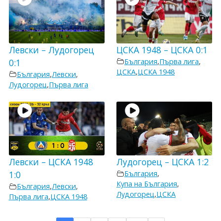
Левски – Лудогорец
ЦСКА 1948 – ЦСКА 0:1
0:1
България
,
Първа лига
,
ЦСКА
,
ЦСКА 1948
България
,
Левски
,
Лудогорец
,
Първа лига
Левски – ЦСКА 1948
Лудогорец – ЦСКА 1:2
1:0
България
,
Купа на България
,
България
,
Левски
,
Лудогорец
,
ЦСКА
Първа лига
,
ЦСКА 1948