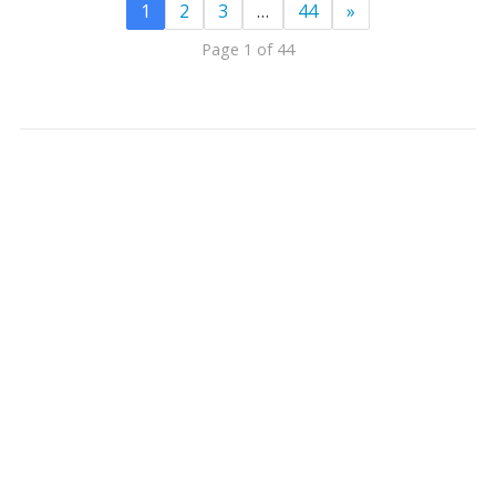
1
2
3
…
44
»
Page 1 of 44