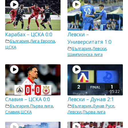
Карабах – ЦСКА 0:0
Левски –
България
,
Лига Европа
,
Университатя 1:0
ЦСКА
България
,
Левски
,
Шампионска лига
05:22
Славия – ЦСКА 0:0
Левски – Дунав 2:1
България
,
Първа лига
,
България
,
Дунав Русе
,
Славия
,
ЦСКА
Левски
,
Първа лига