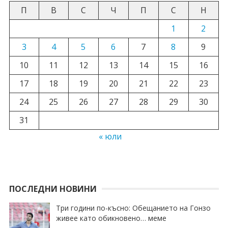
П
В
С
Ч
П
С
Н
1
2
3
4
5
6
7
8
9
10
11
12
13
14
15
16
17
18
19
20
21
22
23
24
25
26
27
28
29
30
31
« юли
ПОСЛЕДНИ НОВИНИ
Три години по-късно: Обещанието на Гонзо
живее като обикновено… меме