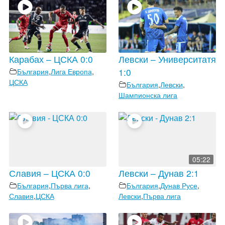
Карабах – ЦСКА 0:0
Левски – Университатя
България
,
Лига Европа
,
1:0
ЦСКА
България
,
Левски
,
Шампионска лига
05:22
Славия – ЦСКА 0:0
Левски – Дунав 2:1
България
,
Първа лига
,
България
,
Дунав Русе
,
Славия
,
ЦСКА
Левски
,
Първа лига