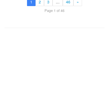
1
2
3
…
46
»
Page 1 of 46