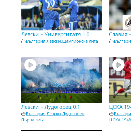
Левски – Университатя 1:0
Славия –
България
,
Левски
,
Шампионска лига
Българи
Левски – Лудогорец 0:1
ЦСКА 194
България
,
Левски
,
Лудогорец
,
Българи
Първа лига
ЦСКА 194