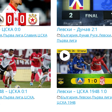
 ЦСКА 0:0
Левски – Дунав 2:1
я
,
Първа лига
,
Славия
,
ЦСКА
България
,
Дунав Русе
,
Левски
,
Първа лига
8 – ЦСКА 0:1
Левски – ЦСКА 1948 1:0
я
,
Първа лига
,
ЦСКА
,
България
,
Левски
,
Първа лига
8
ЦСКА 1948