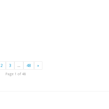
2
3
…
48
»
Page 1 of 48