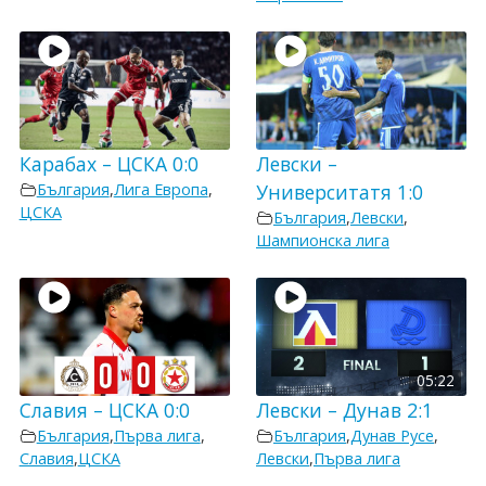
Карабах – ЦСКА 0:0
Левски –
България
,
Лига Европа
,
Университатя 1:0
ЦСКА
България
,
Левски
,
Шампионска лига
05:22
Славия – ЦСКА 0:0
Левски – Дунав 2:1
България
,
Първа лига
,
България
,
Дунав Русе
,
Славия
,
ЦСКА
Левски
,
Първа лига