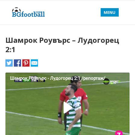
MENU
Шамрок Роувърс – Лудогорец
2:1