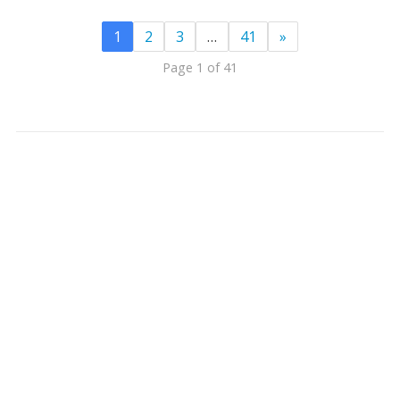
1
2
3
…
41
»
Page 1 of 41