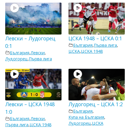
Левски – Лудогорец
ЦСКА 1948 – ЦСКА 0:1
0:1
България
,
Първа лига
,
ЦСКА
,
ЦСКА 1948
България
,
Левски
,
Лудогорец
,
Първа лига
Левски – ЦСКА 1948
Лудогорец – ЦСКА 1:2
1:0
България
,
Купа на България
,
България
,
Левски
,
Лудогорец
,
ЦСКА
Първа лига
,
ЦСКА 1948