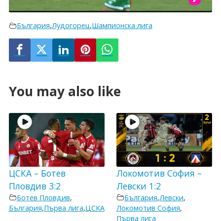
България
,
Лудогорец
,
Шампионска лига
You may also like
ЦСКА – Ботев
Локомотив София –
Пловдив 3:2
Левски 1:2
Ботев Пловдив
,
България
,
Левски
,
България
,
Първа лига
,
ЦСКА
Локомотив София
,
Първа лига