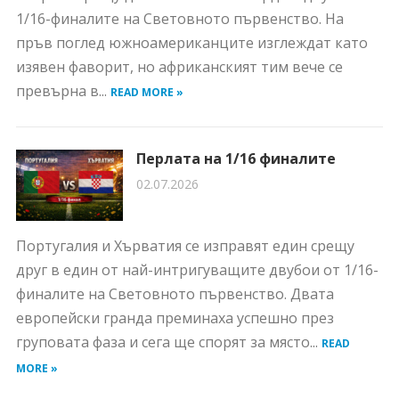
1/16-финалите на Световното първенство. На
пръв поглед южноамериканците изглеждат като
изявен фаворит, но африканският тим вече се
превърна в...
READ MORE »
Перлата на 1/16 финалите
02.07.2026
Португалия и Хърватия се изправят един срещу
друг в един от най-интригуващите двубои от 1/16-
финалите на Световното първенство. Двата
европейски гранда преминаха успешно през
груповата фаза и сега ще спорят за място...
READ
MORE »