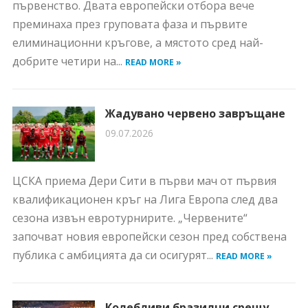
първенство. Двата европейски отбора вече
преминаха през груповата фаза и първите
елиминационни кръгове, а мястото сред най-
добрите четири на...
READ MORE »
Жадувано червено завръщане
09.07.2026
ЦСКА приема Дери Сити в първи мач от първия
квалификационен кръг на Лига Европа след два
сезона извън евротурнирите. „Червените“
започват новия европейски сезон пред собствена
публика с амбицията да си осигурят...
READ MORE »
Колебливи бразилци срещу