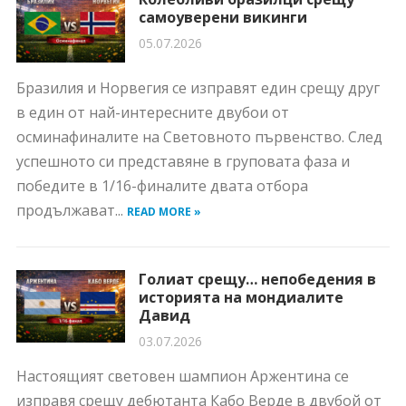
самоуверени викинги
05.07.2026
Бразилия и Норвегия се изправят един срещу друг
в един от най-интересните двубои от
осминафиналите на Световното първенство. След
успешното си представяне в груповата фаза и
победите в 1/16-финалите двата отбора
продължават...
READ MORE »
Голиат срещу… непобедения в
историята на мондиалите
Давид
03.07.2026
Настоящият световен шампион Аржентина се
изправя срещу дебютанта Кабо Верде в двубой от