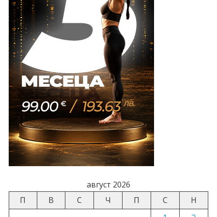
август 2026
П
В
С
Ч
П
С
Н