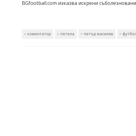
BGfootball.com изказва искрени съболезновани
коментатор
петела
петър василев
футбо