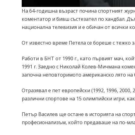
На 64-годишна възраст почина спортният журн
коментатор и бивш състезател по хандбал. Дъл
национална телевизия и е обичан от всички ко
От известно време Петела се бореше с тежко з
Работи в БНТ от 1990 г., като първият мач, ко
1991 г. Заедно с Николай Колев-Мичмана комент
започна неповторимото американско лято на 
Отразявал е пет европейски (1992, 1996, 2000,
различни спортове на 15 олимпийски игри, как
Петър Василев ще остане в историята на спор
професионализъм, който предаваше на по-мла