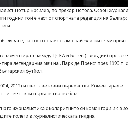
алист Петър Василев, по прякор Петела. Освен журнали
ги години той е част от спортната редакция на Българ
леги.
аболяване, за което знаеха само най-близките му прият
йто коментира, е между ЦСКА и Ботев (Пловдив) през ес
ира легендарния мач на „Парк де Пренс“ през 1993 г., 
българския футбол.
 2004, 2012) и шест световни първенства. Коментирал е
то и световни първенства по бокс.
тната журналистика с колоритните си коментари и с вис
дите колеги в журналистическата гилдия.