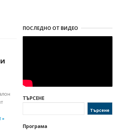
ПОСЛЕДНО ОТ ВИДЕО
ви
алон
ТЪРСЕНЕ
ят
Търсене
E »
Програма