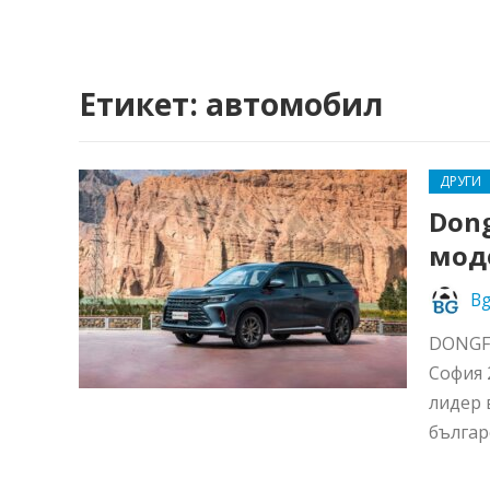
Етикет:
автомобил
ДРУГИ
Don
мод
Bg
DONGFE
София 
лидер 
българ