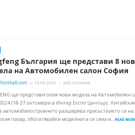
gfeng България ще представи 8 но
ела на Автомобилен салон София
football.com
—
10.09.2024
add comment
NG ще представи осем нови модела на Автомобилен с
2024 (18-27 октомври в Интер Експо Център). Китайски
в автомобилостроенето разширява присъствието си на
ския пазар, обогатявайки моделната си гама и...
READ MOR